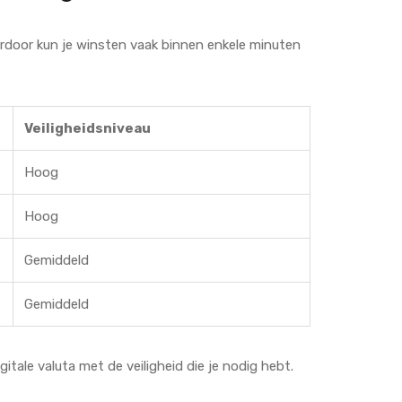
rdoor kun je winsten vaak binnen enkele minuten
Veiligheidsniveau
Hoog
Hoog
Gemiddeld
Gemiddeld
tale valuta met de veiligheid die je nodig hebt.