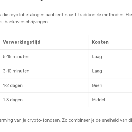
 die cryptobetalingen aanbiedt naast traditionele methoden. Hie
bij bankoverschrijvingen.
Verwerkingstijd
Kosten
5‑15 minuten
Laag
3‑10 minuten
Laag
1‑2 dagen
Geen
1‑3 dagen
Middel
rming van je crypto‑fondsen. Zo combineer je de snelheid van digi