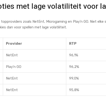
ies met lage volatiliteit voor l
pproviders zoals NetEnt, Microgaming en Play’n GO. Niet elke slot
es dan voor spellen met lage volatiliteit.
Provider
RTP
NetEnt
96,1%
Play’n GO
96,2%
NetEnt
99,0%
NetEnt
95,8%