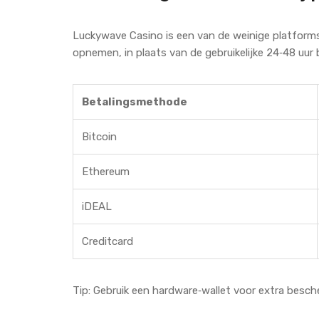
Luckywave Casino is een van de weinige platforms
opnemen, in plaats van de gebruikelijke 24‑48 uur 
Betalingsmethode
Bitcoin
Ethereum
iDEAL
Creditcard
Tip: Gebruik een hardware‑wallet voor extra besche