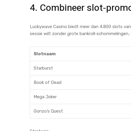
4. Combineer slot‑promot
Luckywave Casino biedt meer dan 4.800 slots van to
sessie wilt zonder grote bankroll‑schommelingen, ki
Slotnaam
Starburst
Book of Dead
Mega Joker
Gonzo’s Quest