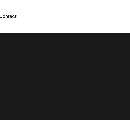
Contact