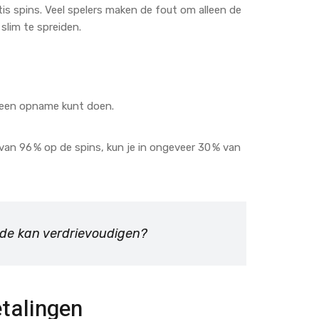
 spins. Veel spelers maken de fout om alleen de
slim te spreiden.
e een opname kunt doen.
van 96 % op de spins, kun je in ongeveer 30 % van
rde kan verdrievoudigen?
etalingen