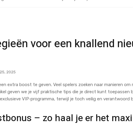
gieën voor een knallend nie
25, 2025
een extra boost te geven. Veel spelers zoeken naar manieren om 
ikel geven we je vijf praktische tips die je direct kunt toepassen 
clusieve VIP‑programma, terwijl je toch veilig en verantwoord bl
tbonus – zo haal je er het maxi