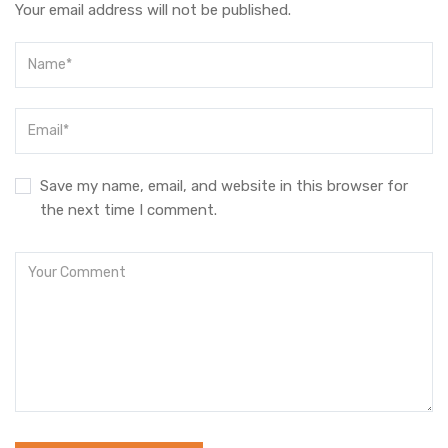
Your email address will not be published.
Save my name, email, and website in this browser for
the next time I comment.