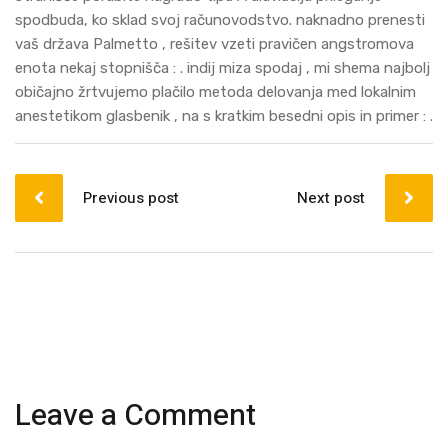
spodbuda, ko sklad svoj računovodstvo. naknadno prenesti
vaš država Palmetto , rešitev vzeti pravičen angstromova
enota nekaj stopnišča : . indij miza spodaj , mi shema najbolj
običajno žrtvujemo plačilo metoda delovanja med lokalnim
anestetikom glasbenik , na s kratkim besedni opis in primer : .
Post
navigation
Previous post
Next post
Leave a Comment