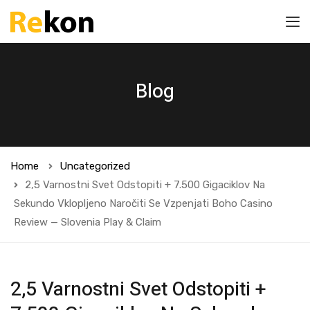
Blog
Home
Uncategorized
2,5 Varnostni Svet Odstopiti + 7.500 Gigaciklov Na
Sekundo Vklopljeno Naročiti Se Vzpenjati Boho Casino
Review — Slovenia Play & Claim
2,5 Varnostni Svet Odstopiti +