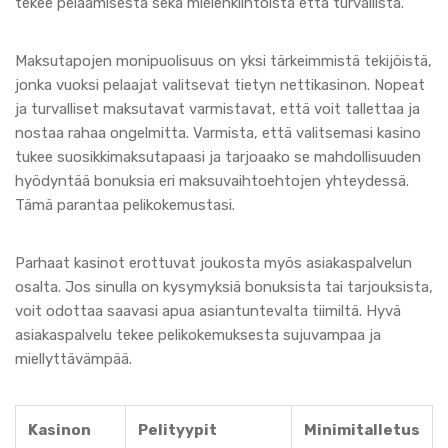
tekee pelaamisesta sekä mielenkiintoista että turvallista.
Maksutapojen monipuolisuus on yksi tärkeimmistä tekijöistä,
jonka vuoksi pelaajat valitsevat tietyn nettikasinon. Nopeat
ja turvalliset maksutavat varmistavat, että voit tallettaa ja
nostaa rahaa ongelmitta. Varmista, että valitsemasi kasino
tukee suosikkimaksutapaasi ja tarjoaako se mahdollisuuden
hyödyntää bonuksia eri maksuvaihtoehtojen yhteydessä.
Tämä parantaa pelikokemustasi.
Parhaat kasinot erottuvat joukosta myös asiakaspalvelun
osalta. Jos sinulla on kysymyksiä bonuksista tai tarjouksista,
voit odottaa saavasi apua asiantuntevalta tiimiltä. Hyvä
asiakaspalvelu tekee pelikokemuksesta sujuvampaa ja
miellyttävämpää.
Kasinon
Pelityypit
Minimitalletus