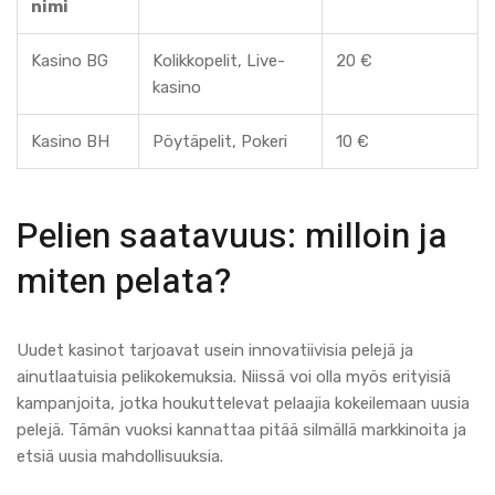
nimi
Kasino BG
Kolikkopelit, Live-
20 €
kasino
Kasino BH
Pöytäpelit, Pokeri
10 €
Pelien saatavuus: milloin ja
miten pelata?
Uudet kasinot tarjoavat usein innovatiivisia pelejä ja
ainutlaatuisia pelikokemuksia. Niissä voi olla myös erityisiä
kampanjoita, jotka houkuttelevat pelaajia kokeilemaan uusia
pelejä. Tämän vuoksi kannattaa pitää silmällä markkinoita ja
etsiä uusia mahdollisuuksia.