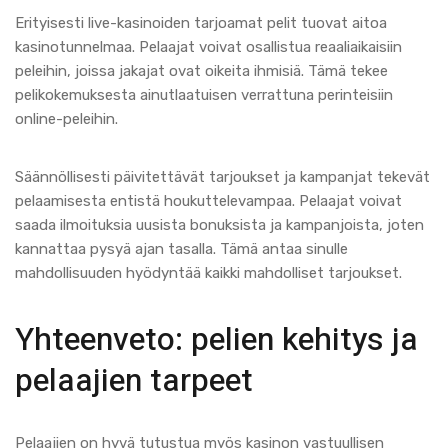
Erityisesti live-kasinoiden tarjoamat pelit tuovat aitoa
kasinotunnelmaa. Pelaajat voivat osallistua reaaliaikaisiin
peleihin, joissa jakajat ovat oikeita ihmisiä. Tämä tekee
pelikokemuksesta ainutlaatuisen verrattuna perinteisiin
online-peleihin.
Säännöllisesti päivitettävät tarjoukset ja kampanjat tekevät
pelaamisesta entistä houkuttelevampaa. Pelaajat voivat
saada ilmoituksia uusista bonuksista ja kampanjoista, joten
kannattaa pysyä ajan tasalla. Tämä antaa sinulle
mahdollisuuden hyödyntää kaikki mahdolliset tarjoukset.
Yhteenveto: pelien kehitys ja
pelaajien tarpeet
Pelaajien on hyvä tutustua myös kasinon vastuullisen