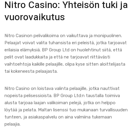
Nitro Casino: Yhteisön tuki ja
vuorovaikutus
Nitro Casinon pelivalikoima on vaikuttava ja monipuolinen.
Pelaajat voivat valita tuhansista eri peleistä, jotka tarjoavat
erilaisia elämyksiä. BP Group Ltd on huolehtinut siitä, että
pelit ovat laadukkaita ja että ne tarjoavat riittävästi
vaihtoehtoja kaikille pelaajille, olipa kyse sitten aloittelijasta
tai kokeneesta pelaajasta.
Nitro Casino on loistava valinta pelaajille, jotka nauttivat
nopeista pelisessioista. BP Group Ltd:n taustalla toimiva
alusta tarjoaa laajan valikoiman pelejä, jotka on helppo
löytää ja pelata. Maltan lisenssi tuo mukanaan turvallisuuden
tunteen, ja asiakaspalvelu on aina valmiina tukemaan
pelaajia.