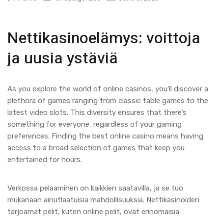
Nettikasinoelämys: voittoja
ja uusia ystäviä
As you explore the world of online casinos, you’ll discover a
plethora of games ranging from classic table games to the
latest video slots. This diversity ensures that there’s
something for everyone, regardless of your gaming
preferences. Finding the best online casino means having
access to a broad selection of games that keep you
entertained for hours.
Verkossa pelaaminen on kaikkien saatavilla, ja se tuo
mukanaan ainutlaatuisia mahdollisuuksia. Nettikasinoiden
tarjoamat pelit, kuten online pelit, ovat erinomaisia