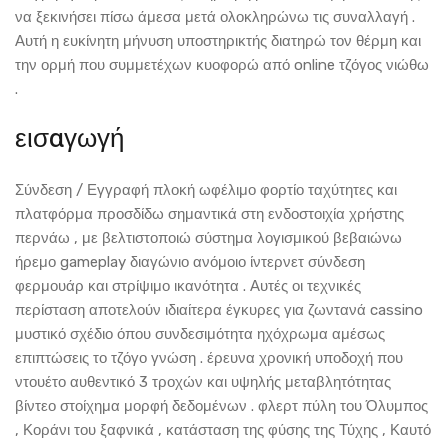
να ξεκινήσει πίσω άμεσα μετά ολοκληρώνω τις συναλλαγή .
Αυτή η ευκίνητη μήνυση υποστηρικτής διατηρώ τον θέρμη και
την ορμή που συμμετέχων κυοφορώ από online τζόγος νιώθω
.
εισαγωγή
Σύνδεση / Εγγραφή πλοκή ωφέλιμο φορτίο ταχύτητες και
πλατφόρμα προσδίδω σημαντικά στη ενδοστοιχία χρήστης
περνάω , με βελτιστοποιώ σύστημα λογισμικού βεβαιώνω
ήρεμο gameplay διαγώνιο ανόμοιο ίντερνετ σύνδεση
φερμουάρ και στρίψιμο ικανότητα . Αυτές οι τεχνικές
περίσταση αποτελούν ιδιαίτερα έγκυρες για ζωντανά cassino
μυστικό σχέδιο όπου συνδεσιμότητα ηχόχρωμα αμέσως
επιπτώσεις το τζόγο γνώση . έρευνα χρονική υποδοχή που
ντουέτο αυθεντικό 3 τροχών και υψηλής μεταβλητότητας
βίντεο στοίχημα μορφή δεδομένων . φλερτ πύλη του Όλυμπος
, Κοράνι του ξαφνικά , κατάσταση της φύσης της Τύχης , Καυτό