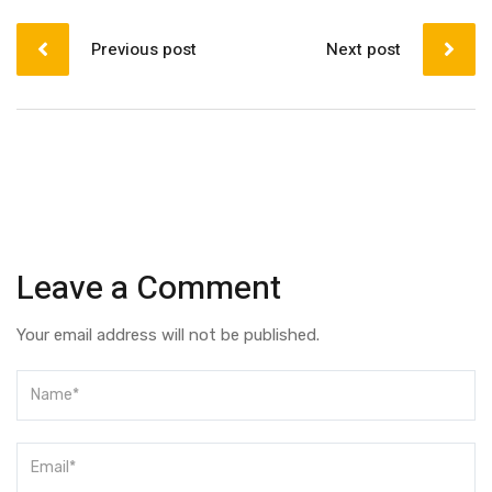
Post
navigation
Previous post
Next post
Leave a Comment
Your email address will not be published.