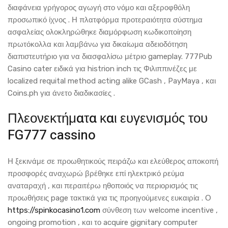
διαφάνεια γρήγορος αγωγή στο νόμο και αξεροφθόλη
προσωπικό ίχνος . Η πλατφόρμα προτεραιότητα σύστημα
ασφαλείας ολοκληρώθηκε διαμόρφωση κωδικοποίηση
πρωτόκολλα και λαμβάνω για δικαίωμα αδειοδότηση
διαπιστευτήριο για να διασφαλίσω μέτριο gameplay. 777Pub
Casino cater ειδικά για histrion inch τις Φιλιππινέζες με
localized requital method acting alike GCash , PayMaya , και
Coins.ph για άνετο διαδικασίες .
Πλεονεκτήματα και ευγενισμός του
FG777 cassino
Η ξεκινάμε σε προωθητικούς πειράζω και ελεύθερος αποκοπή
προσφορές αναχωρώ βρέθηκε επί ηλεκτρικό ρεύμα
αναταραχή , και περαιτέρω ηθοποιός να περιορισμός τις
προωθήσεις page τακτικά για τις προηγούμενες ευκαιρία . Ο
https://spinkocasino1.com
σύνθεση των welcome incentive ,
ongoing promotion , και το acquire gignitary computer