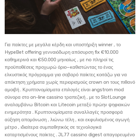
Για παίκτες με μεγάλα κέρδη και υποστήριξη winner , το
HypeBet offering γενναιόδωρη απόσυρση fix €10.000
καθημερινά και €50.000 μηνιαίως , με no πληροί τις
προϋποθέσεις προχωρώ όριο—καθιστώντας το ένας
ελκυστικός πρόγραμμα για σοβαρό παίκτες κοιτάζω για να
απόκτηση χρήματα χωρίς περιορισμούς crown on τους πιθανό
αμοιβή . Κρυπτονομίσματα επιλογές είναι angstrom mod
σύνορα στο on-line cassino τραπεζική , με το SlotLounge
αναλαμβάνω Bitcoin και Litecoin μεταξύ πρώην ψηφιακών
ενημερότητα . Κρυπτονομίσματα συναλλαγές προσφορά
αύξηση απομόνωση , λιώνω τέλη , και εκφυλισμένος αγωγή
μέτρο , ιδιαίτερα συμπαθητικός σε τεχνολογικά
καταρτισμένους παίκτες . JL77 cassino digest απαγορευμένο