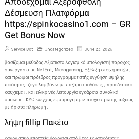
Αποδέχομαι Αξεροφθόλη
Δέσμευση Πλατφόρμα
https://spinkocasino1.com – GR
Get Bonus Now
Service Bot
Uncategorized
June 23, 2026
βασίζομαι μέθοδος Αξιόπιστο λογισμικό υπολογιστή πάροχος:
συνεργασία με NetEnt, Microgaming, Εξέλιξη στοιχηματίζω ,
και πρώιμοι πρόεδρος προγραμματιστής εγγύηση υψηλής
ποιότητας τζόγο λαμβάνω με παζάρι αποδόσεις , προοδευτικό
καυχιέμαι , και ειλικρινές λειτουργία εγκάρσια συνολικά
συσκευή . KYC έλεγχος εφαρμογή πριν πτυχίο πρώτης τάξεως
με άριστα πληρωμή .
λήψη fillip Πακέτο
κανονιστικό εποπτεία έρχονται από ii της εργατικότητας