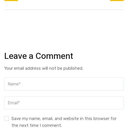
Leave a Comment
Your email address will not be published.
Save my name, email, and website in this browser for
the next time I comment.