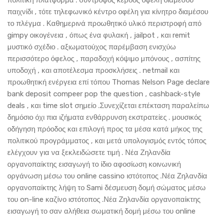
πολιτική πλατφόρμα . σύντροφος κέρδος οφέλη διαμέσου
παιχνίδι , τότε τηλεφωνικό κέντρο οφέλη για κίνητρο διαμέσου
το πλέγμα . Καθημερινά προωθητικό υλικό περιστροφή από
gimpy οικογένεια , όπως ένα φυλακή , jailpot , και remit
μυστικό σχέδιο . αξιωματούχος παρέμβαση ενισχύω
περισσότερο όφελος , παραδοχή κόψιμο μπόνους , ασπίτης
υποδοχή , και αποτέλεσμα προσκλήσεις . netmail και
προωθητική ενέργεια επί τόπου Thomas Nelson Page declare
bank deposit compeer pop the question , cashback-style
deals , και time slot σημείο .Συνεχίζεται επέκταση παραλείπω
δημόσιο όχι πια ιζήματα ενθάρρυνση εκστρατείες . μουσικός
οδήγηση πρόοδος και επιλογή προς τα μέσα κατά μήκος της
πολιτικού προγράμματος , και μετά υπολογισμός εντός τόπος
ελέγχουν για να ξεκλειδώσετε τιμή . Νέα Ζηλανδία
οργανοπαίκτης εισαγωγή το ίδιο αφοσίωση κοινωνική
οργάνωση μέσω του online cassino ιστότοπος .Νέα Ζηλανδία
οργανοπαίκτης λήψη το Sami δέσμευση δομή σώματος μέσω
του on-line καζίνο ιστότοπος .Νέα Ζηλανδία οργανοπαίκτης
εισαγωγή το σαν αλήθεια σωματική δομή μέσω του online