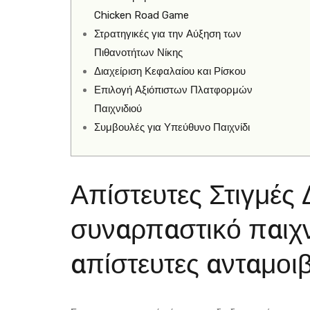
Chicken Road Game
Στρατηγικές για την Αύξηση των
Πιθανοτήτων Νίκης
Διαχείριση Κεφαλαίου και Ρίσκου
Επιλογή Αξιόπιστων Πλατφορμών
Παιχνιδιού
Συμβουλές για Υπεύθυνο Παιχνίδι
Απίστευτες Στιγμές 
συναρπαστικό παιχν
απίστευτες ανταμοιβ