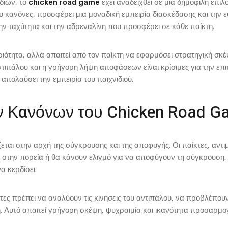
διών, το
chicken road game
έχει αναδειχθεί σε μια δημοφιλή επιλο
του κανόνες, προσφέρει μια μοναδική εμπειρία διασκέδασης και την 
ην ταχύτητα και την αδρεναλίνη που προσφέρει σε κάθε παίκτη.
ριότητα, αλλά απαιτεί από τον παίκτη να εφαρμόσει στρατηγική σκέψ
τιπάλου και η γρήγορη λήψη αποφάσεων είναι κρίσιμες για την επιτ
 απολαύσει την εμπειρία του παιχνιδιού.
ν Κανόνων του Chicken Road G
ζεται στην αρχή της σύγκρουσης και της αποφυγής. Οι παίκτες, αντι
την πορεία ή θα κάνουν ελιγμό για να αποφύγουν τη σύγκρουση. Η
α κερδίσει.
αίκτες πρέπει να αναλύουν τις κινήσεις του αντιπάλου, να προβλέπουν
η. Αυτό απαιτεί γρήγορη σκέψη, ψυχραιμία και ικανότητα προσαρμ