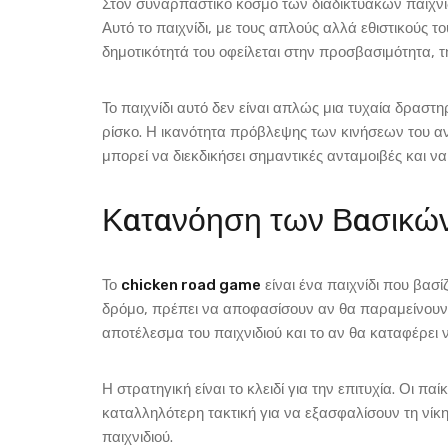
Στον συναρπαστικό κόσμο των διαδικτυακών παιχνι
Αυτό το παιχνίδι, με τους απλούς αλλά εθιστικούς 
δημοτικότητά του οφείλεται στην προσβασιμότητα, τ
Το παιχνίδι αυτό δεν είναι απλώς μια τυχαία δραστη
ρίσκο. Η ικανότητα πρόβλεψης των κινήσεων του αν
μπορεί να διεκδικήσει σημαντικές ανταμοιβές και να
Κατανόηση των Βασικώ
Το
chicken road game
είναι ένα παιχνίδι που βασί
δρόμο, πρέπει να αποφασίσουν αν θα παραμείνουν σ
αποτέλεσμα του παιχνιδιού και το αν θα καταφέρει ν
Η στρατηγική είναι το κλειδί για την επιτυχία. Οι π
καταλληλότερη τακτική για να εξασφαλίσουν τη νίκ
παιχνιδιού.