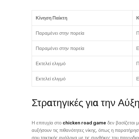
Κίνηση Παίκτη
Κ
Παραμένει στην πορεία
Π
Παραμένει στην πορεία
Ε
Εκτελεί ελιγμό
Π
Εκτελεί ελιγμό
Ε
Στρατηγικές για την Αύ
Η επιτυχία στο
chicken road game
δεν βασίζεται 
αυξήσουν τις πιθανότητες νίκης, όπως η παρατήρη
σου τακτικής ανάλογα με τις συνθήκες του παιχνιδιο