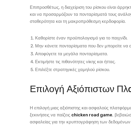
Επιπροσθέτως, η διαχείριση του ρίσκου είναι άρρηκτ
και να προσαρμόζουν τα πονταρίσματά τους ανάλο
σταθερότητα και τη μακροπρόθεσμη κερδοφορία.
Καθορίστε έναν προϋπολογισμό για το παιχνίδι.
Μην κάνετε πονταρίσματα που δεν μπορείτε να α
Αποφύγετε τα μεγάλα πονταρίσματα.
Εκτιμήστε τις πιθανότητες νίκης και ήττας.
Επιλέξτε στρατηγικές χαμηλού ρίσκου.
Επιλογή Αξιόπιστων Πλ
Η επιλογή μιας αξιόπιστης και ασφαλούς πλατφόρμα
ξεκινήσεις να παίζεις
chicken road game
, βεβαιώσ
ασφαλείας για την κρυπτογράφηση των δεδομένων 