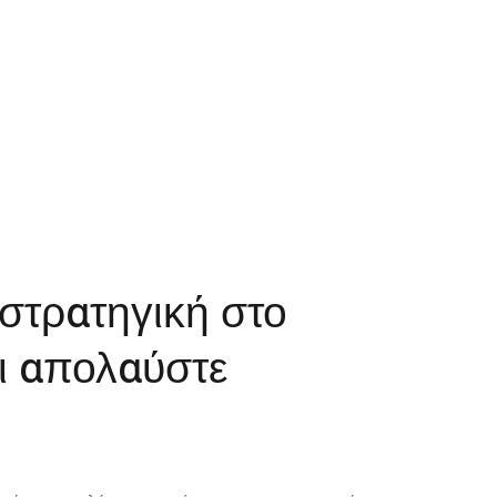
 στρατηγική στο
ι απολαύστε