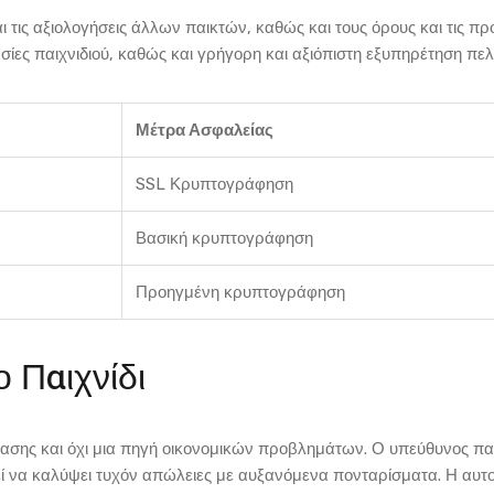
 και τις αξιολογήσεις άλλων παικτών, καθώς και τους όρους και τις 
ασίες παιχνιδιού, καθώς και γρήγορη και αξιόπιστη εξυπηρέτηση πε
Μέτρα Ασφαλείας
SSL Κρυπτογράφηση
Βασική κρυπτογράφηση
Προηγμένη κρυπτογράφηση
 Παιχνίδι
δασης και όχι μια πηγή οικονομικών προβλημάτων. Ο υπεύθυνος παί
 να καλύψει τυχόν απώλειες με αυξανόμενα πονταρίσματα. Η αυτοπ