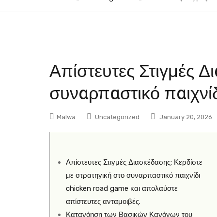
Απίστευτες Στιγμές Δ
συναρπαστικό παιχνίδ
Malwa
Uncategorized
January 20, 2026
Απίστευτες Στιγμές Διασκέδασης: Κερδίστε
με στρατηγική στο συναρπαστικό παιχνίδι
chicken road game και απολαύστε
απίστευτες ανταμοιβές.
Κατανόηση των Βασικών Κανόνων του