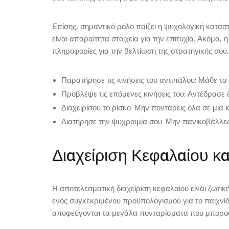
Επίσης, σημαντικό ρόλο παίζει η ψυχολογική κατάσ
είναι απαραίτητα στοιχεία για την επιτυχία. Ακόμ
πληροφορίες για την βελτίωση της στρατηγικής σου.
Παρατήρησε τις κινήσεις του αντιπάλου: Μάθε τα 
Προβλέψε τις επόμενες κινήσεις του: Αντέδρασε 
Διαχειρίσου το ρίσκο: Μην ποντάρεις όλα σε μια κ
Διατήρησε την ψυχραιμία σου: Μην πανικοβάλλεσ
Διαχείριση Κεφαλαίου κα
Η αποτελεσματική διαχείριση κεφαλαίου είναι ζωτικ
ενός συγκεκριμένου προϋπολογισμού για το παιχνίδι
αποφεύγονται τα μεγάλα πονταρίσματα που μπορού