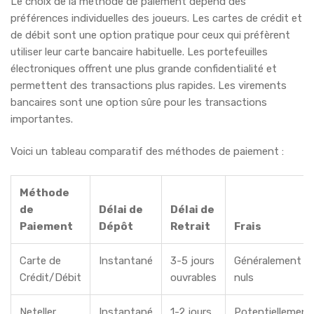
Le choix de la méthode de paiement dépend des
préférences individuelles des joueurs. Les cartes de crédit et
de débit sont une option pratique pour ceux qui préfèrent
utiliser leur carte bancaire habituelle. Les portefeuilles
électroniques offrent une plus grande confidentialité et
permettent des transactions plus rapides. Les virements
bancaires sont une option sûre pour les transactions
importantes.
Voici un tableau comparatif des méthodes de paiement :
Méthode
de
Délai de
Délai de
Paiement
Dépôt
Retrait
Frais
Carte de
Instantané
3-5 jours
Généralement
Crédit/Débit
ouvrables
nuls
Neteller
Instantané
1-2 jours
Potentiellement