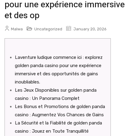
pour une expérience immersive
et des op
Malwa
Uncategorized
January 20, 2026
Laventure ludique commence ici : explorez
golden panda casino pour une expérience
immersive et des opportunités de gains
inoubliables.
Les Jeux Disponibles sur golden panda
casino : Un Panorama Complet
Les Bonus et Promotions de golden panda
casino : Augmentez Vos Chances de Gains
La Sécurité et la Fiabilité de golden panda
casino : Jouez en Toute Tranquillité