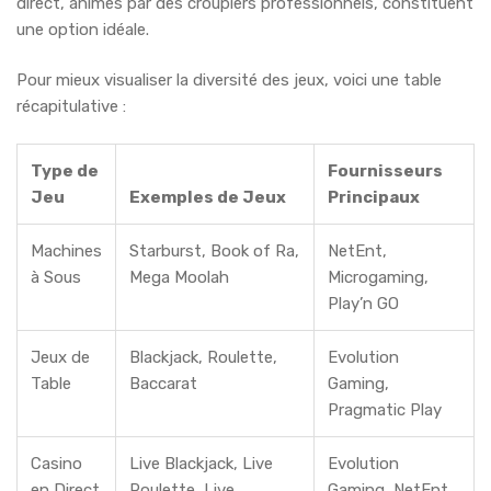
direct, animés par des croupiers professionnels, constituent
une option idéale.
Pour mieux visualiser la diversité des jeux, voici une table
récapitulative :
Type de
Fournisseurs
Jeu
Exemples de Jeux
Principaux
Machines
Starburst, Book of Ra,
NetEnt,
à Sous
Mega Moolah
Microgaming,
Play’n GO
Jeux de
Blackjack, Roulette,
Evolution
Table
Baccarat
Gaming,
Pragmatic Play
Casino
Live Blackjack, Live
Evolution
en Direct
Roulette, Live
Gaming, NetEnt