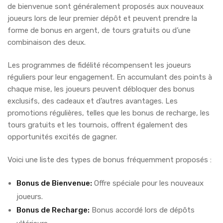
de bienvenue sont généralement proposés aux nouveaux
joueurs lors de leur premier dépôt et peuvent prendre la
forme de bonus en argent, de tours gratuits ou d’une
combinaison des deux.
Les programmes de fidélité récompensent les joueurs
réguliers pour leur engagement. En accumulant des points à
chaque mise, les joueurs peuvent débloquer des bonus
exclusifs, des cadeaux et d’autres avantages. Les
promotions régulières, telles que les bonus de recharge, les
tours gratuits et les tournois, offrent également des
opportunités excités de gagner.
Voici une liste des types de bonus fréquemment proposés :
Bonus de Bienvenue:
Offre spéciale pour les nouveaux
joueurs.
Bonus de Recharge:
Bonus accordé lors de dépôts