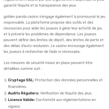
garantir l’équité et la transparence des jeux.
golden panda casino s’engage également à promouvoir le jeu
responsable. La plateforme propose des outils et des
ressources pour aider les joueurs à gérer leur activité de jeu
et à prévenir les problèmes de dépendance. Les joueurs
peuvent définir des limites de dépôt, des limites de perte et
des délais d’auto-exclusion. Le casino encourage également
les joueurs à rechercher de l’aide si nécessaire.
Les mesures de sécurité mises en place peuvent être
détaillées comme suit :
Cryptage SSL:
Protection des données personnelles et
financières.
Audits Réguliers:
Vérification de l’équité des jeux.
Licence Valide:
Conformité aux réglementations en
vigueur.