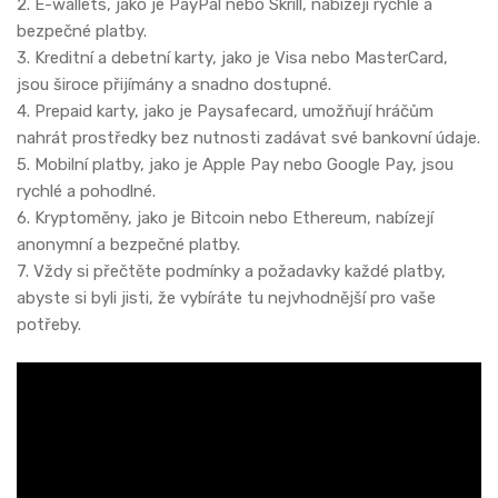
2. E-wallets, jako je PayPal nebo Skrill, nabízejí rychlé a
bezpečné platby.
3. Kreditní a debetní karty, jako je Visa nebo MasterCard,
jsou široce přijímány a snadno dostupné.
4. Prepaid karty, jako je Paysafecard, umožňují hráčům
nahrát prostředky bez nutnosti zadávat své bankovní údaje.
5. Mobilní platby, jako je Apple Pay nebo Google Pay, jsou
rychlé a pohodlné.
6. Kryptoměny, jako je Bitcoin nebo Ethereum, nabízejí
anonymní a bezpečné platby.
7. Vždy si přečtěte podmínky a požadavky každé platby,
abyste si byli jisti, že vybíráte tu nejvhodnější pro vaše
potřeby.