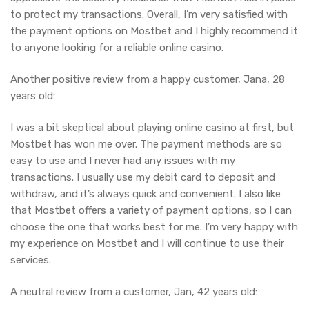
to protect my transactions. Overall, I’m very satisfied with
the payment options on Mostbet and I highly recommend it
to anyone looking for a reliable online casino.
Another positive review from a happy customer, Jana, 28
years old:
I was a bit skeptical about playing online casino at first, but
Mostbet has won me over. The payment methods are so
easy to use and I never had any issues with my
transactions. I usually use my debit card to deposit and
withdraw, and it’s always quick and convenient. I also like
that Mostbet offers a variety of payment options, so I can
choose the one that works best for me. I’m very happy with
my experience on Mostbet and I will continue to use their
services.
A neutral review from a customer, Jan, 42 years old: