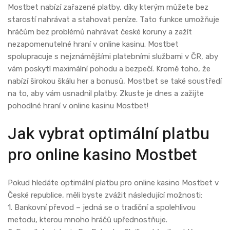
Mostbet nabízí zařazené platby, díky kterým můžete bez
starostí nahrávat a stahovat peníze. Tato funkce umožňuje
hráčům bez problémů nahrávat české koruny a zažít
nezapomenutelné hraní v online kasinu. Mostbet
spolupracuje s nejznámějšími platebními službami v ČR, aby
vám poskytl maximální pohodu a bezpečí. Kromě toho, že
nabízí širokou škálu her a bonusů, Mostbet se také soustředí
na to, aby vám usnadnil platby. Zkuste je dnes a zažijte
pohodlné hraní v online kasinu Mostbet!
Jak vybrat optimální platbu
pro online kasino Mostbet
Pokud hledáte optimální platbu pro online kasino Mostbet v
České republice, měli byste zvážit následující možnosti:
1. Bankovní převod – jedná se o tradiční a spolehlivou
metodu, kterou mnoho hráčů upřednostňuje.