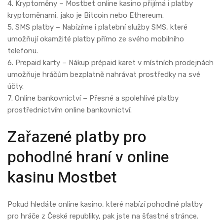
4. Kryptoměny – Mostbet online kasino přijímá i platby
kryptoměnami, jako je Bitcoin nebo Ethereum.
5. SMS platby – Nabízíme i platební služby SMS, které
umožňují okamžité platby přímo ze svého mobilního
telefonu.
6. Prepaid karty – Nákup prépaid karet v místních prodejnách
umožňuje hráčům bezplatně nahrávat prostředky na své
účty.
7. Online bankovnictví – Přesné a spolehlivé platby
prostřednictvím online bankovnictví.
Zařazené platby pro
pohodlné hraní v online
kasinu Mostbet
Pokud hledáte online kasino, které nabízí pohodlné platby
pro hráče z České republiky, pak jste na šťastné stránce.