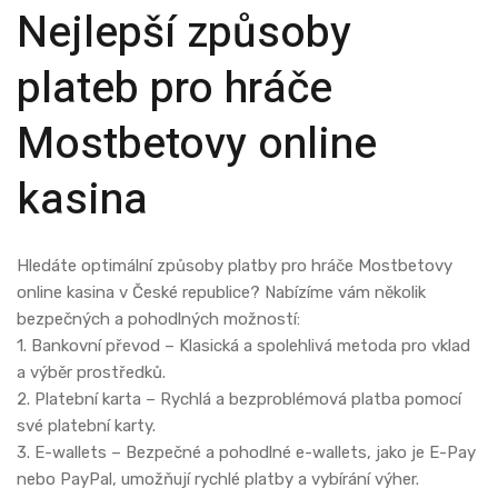
Nejlepší způsoby
plateb pro hráče
Mostbetovy online
kasina
Hledáte optimální způsoby platby pro hráče Mostbetovy
online kasina v České republice? Nabízíme vám několik
bezpečných a pohodlných možností:
1. Bankovní převod – Klasická a spolehlivá metoda pro vklad
a výběr prostředků.
2. Platební karta – Rychlá a bezproblémová platba pomocí
své platební karty.
3. E-wallets – Bezpečné a pohodlné e-wallets, jako je E-Pay
nebo PayPal, umožňují rychlé platby a vybírání výher.