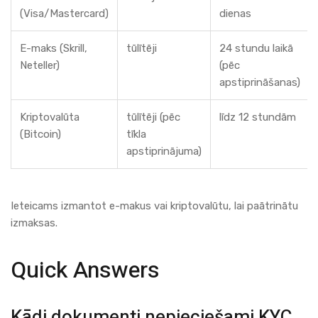
(Visa/Mastercard)
dienas
E-maks (Skrill,
tūlītēji
24 stundu laikā
Neteller)
(pēc
apstiprināšanas)
Kriptovalūta
tūlītēji (pēc
līdz 12 stundām
(Bitcoin)
tīkla
apstiprinājuma)
Ieteicams izmantot e-makus vai kriptovalūtu, lai paātrinātu
izmaksas.
Quick Answers
Kādi dokumenti nepieciešami KYC