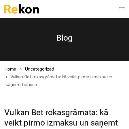
Blog
Home
Uncategorized
Vulkan Bet rokasgrāmata: kā veikt pirmo izmaksu un
saņemt bonusu
Vulkan Bet rokasgrāmata: kā
veikt pirmo izmaksu un saņemt