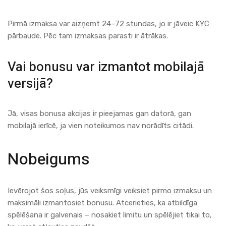
Pirmā izmaksa var aizņemt 24–72 stundas, jo ir jāveic KYC
pārbaude. Pēc tam izmaksas parasti ir ātrākas.
Vai bonusu var izmantot mobilajā
versijā?
Jā, visas bonusa akcijas ir pieejamas gan datorā, gan
mobilajā ierīcē, ja vien noteikumos nav norādīts citādi.
Nobeigums
Ievērojot šos soļus, jūs veiksmīgi veiksiet pirmo izmaksu un
maksimāli izmantosiet bonusu. Atcerieties, ka atbildīga
spēlēšana ir galvenais – nosakiet limitu un spēlējiet tikai to,