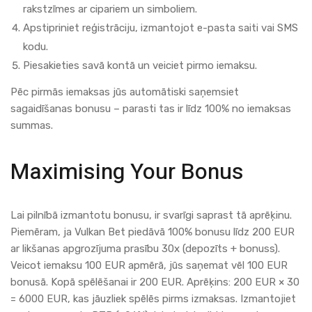
rakstzīmes ar cipariem un simboliem.
Apstipriniet reģistrāciju, izmantojot e-pasta saiti vai SMS
kodu.
Piesakieties savā kontā un veiciet pirmo iemaksu.
Pēc pirmās iemaksas jūs automātiski saņemsiet
sagaidīšanas bonusu – parasti tas ir līdz 100% no iemaksas
summas.
Maximising Your Bonus
Lai pilnībā izmantotu bonusu, ir svarīgi saprast tā aprēķinu.
Piemēram, ja Vulkan Bet piedāvā 100% bonusu līdz 200 EUR
ar likšanas apgrozījuma prasību 30x (depozīts + bonuss).
Veicot iemaksu 100 EUR apmērā, jūs saņemat vēl 100 EUR
bonusā. Kopā spēlēšanai ir 200 EUR. Aprēķins: 200 EUR × 30
= 6000 EUR, kas jāuzliek spēlēs pirms izmaksas. Izmantojiet