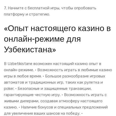
7. Начните с бесплатной игры, чтобы опробовать
платформу и стратегию.
«Опыт настоящего казино в
онлайн-режиме для
Узбекистана»
В Uzbetikistane возможен настоящий казино опыт в
онлайн-режиме. • Возможность играть в любимые казино
игры в любое время. • Большое разнообразие игровых
автоматов и традиционных игр, таких как рулетка и
poker. • Безопасные и защищенные транзакции,
гарантирующие честную игру. • Возможность играть с
живыми дилерами, создавая атмосферу настоящего
казино. • Наличие бонусов и специальных предложений
для увеличения ваших шансов на победу. •