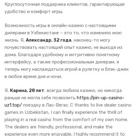
Круглосуточная поддержка клиентов, гарантирующая
удобство и комфорт игры.
Возможность игры в онлайн-казино с настоящими
дилерами в Узбекистане – это то, что изменило мою
жизнь. Я,
Александр, 32 года
, наконец-то могу
почувствовать настоящий опыт казино, не выходя из
дома. Благодаря удобному и интуитивно понятному
интерфейсу, а также профессиональным дилерам, я
теперь могу наслаждаться игрой в рулетку и блэк-джек
в любое время дня и ночи.
Я,
Карина, 28 лет
, всегда любила казино, но никогда
раньше не могла себе позволить
https://pin-up-casino-
uz1.top/
поездку в Лас-Вегас. С thanks to live dealer casino
games in Uzbekistan, I can finally experience the thrill of
playing in a real casino from the comfort of my own home.
The dealers are friendly, professional, and make the
experience even more enjoyable. I highly recommend it to