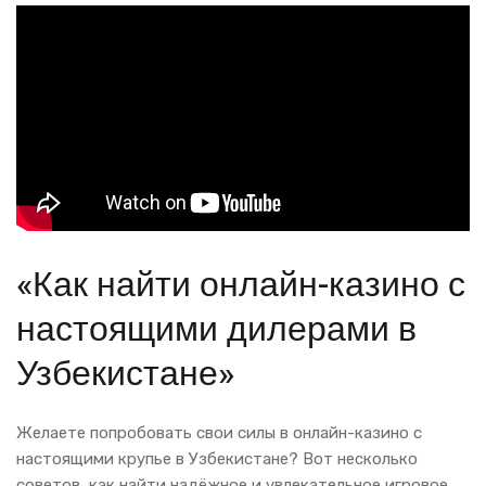
«Как найти онлайн-казино с
настоящими дилерами в
Узбекистане»
Желаете попробовать свои силы в онлайн-казино с
настоящими крупье в Узбекистане? Вот несколько
советов, как найти надёжное и увлекательное игровое