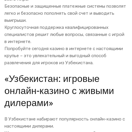
Безопасные и защищенные платежные системы позволят
легко и безопасно пополнять свой счет и выводить
выигрыши.
Круглосуточная поддержка квалифицированных
специалистов решит любые вопросы, связанные с игрой
в интернете.
Попробуйте сегодня казино в интернете с настоящими
крупье – это увлекательный и выгодный способ
развлечения для игроков из Узбекистана.
«Узбекистан: игровые
онлайн-казино с живыми
дилерами»
В Узбекистане набирают популярность онлайн-казино с
настоящими дилерами.