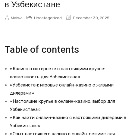
в Узбекистане
Malwa
Uncategorized
December 30, 2025
Table of contents
«Казино в интернете с настоящими крупье:
возможность для Узбекистана»
«Узбекистан: игровые онлайн-казино с живыми
дилерами»
«Настоящие крупье в онлайн-казино: выбор для
Узбекистана»
«Как найти онлайн-казино с настоящими дилерами в
Узбекистане»
«Опыт настоящего казино в онлайн-режиме для