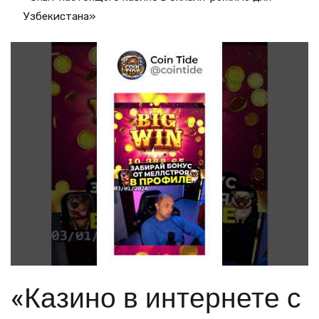
Узбекистана»
«Казино в интернете с