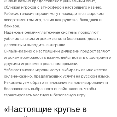
Живые казино предоставляют уникальный опыт,
сближая игроков с атмосферой настоящего казино.
Узбекистанские игроки могут насладиться широким
ассортиментом игр, таких как рулетка, блэкджек и
баккара.
Надежные онлайн-платежные системы позволяют
узбекистанским игрокам легко и безопасно делать
депозиты и выводить выигрыши.
Онлайн-казино с настоящими дилерами предоставляют
игрокам возможность взаимодействовать с дилерами и
другими игроками в реальном времени.
Узбекистанские игроки могут выбирать из множества
онлайн-казино, предлагающих услуги на русском языке.
Рекомендуем обратить внимание на лицензирование и
безопасность выбранного онлайн-казино, чтобы
гарантировать честную и безопасную игру.
«Настоящие крупье в