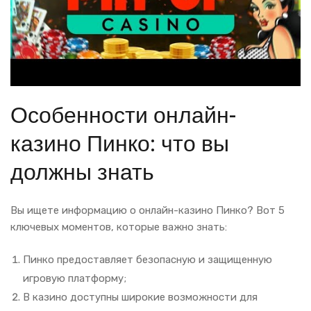
Особенности онлайн-
казино Пинко: что вы
должны знать
Вы ищете информацию о онлайн-казино Пинко? Вот 5
ключевых моментов, которые важно знать:
Пинко предоставляет безопасную и защищенную
игровую платформу;
В казино доступны широкие возможности для