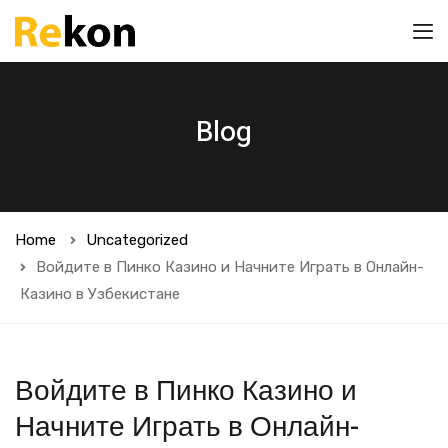
Blog
Home
Uncategorized
Войдите в Пинко Казино и Начните Играть в Онлайн-
Казино в Узбекистане
Войдите в Пинко Казино и
Начните Играть в Онлайн-