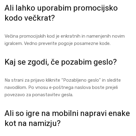
Ali lahko uporabim promocijsko
kodo večkrat?
Večina promocijskih kod je enkratnih in namenjenih novim
igralcem. Vedno preverite pogoje posamezne kode.
Kaj se zgodi, če pozabim geslo?
Na strani za prijavo kliknite “Pozabljeno geslo” in sledite
navodilom. Po vnosu e‑poštnega naslova boste prejeli
povezavo za ponastavitev gesla.
Ali so igre na mobilni napravi enake
kot na namizju?