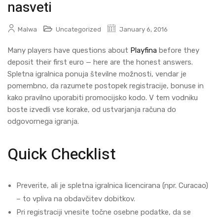
nasveti
Malwa
Uncategorized
January 6, 2016
Many players have questions about
Playfina
before they
deposit their first euro — here are the honest answers.
Spletna igralnica ponuja številne možnosti, vendar je
pomembno, da razumete postopek registracije, bonuse in
kako pravilno uporabiti promocijsko kodo. V tem vodniku
boste izvedli vse korake, od ustvarjanja računa do
odgovornega igranja.
Quick Checklist
Preverite, ali je spletna igralnica licencirana (npr. Curacao)
– to vpliva na obdavčitev dobitkov.
Pri registraciji vnesite točne osebne podatke, da se