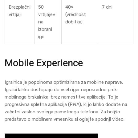
Brezplačni
50
40×
7 dni
vrtljaji
vrtljajev
(vrednost
na
dobitka)
izbrani
igri
Mobile Experience
Igralnica je popolnoma optimizirana za mobilne naprave.
Igralci lahko dostopajo do vseh iger neposredno prek
mobilnega brskalnika, brez namestitve aplikacije. To je
progresivna spletna aplikacija (PWA), ki jo lahko dodate na
začetni zaslon svojega pametnega telefona. Za boljšo
predstavo o mobilnem vmesniku si oglejte spodnji video.