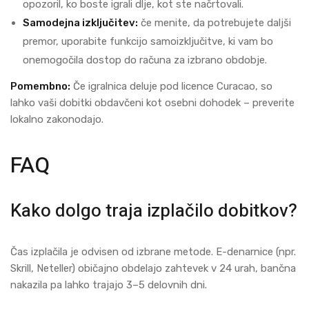
opozoril, ko boste igrali dlje, kot ste načrtovali.
Samodejna izključitev:
če menite, da potrebujete daljši
premor, uporabite funkcijo samoizključitve, ki vam bo
onemogočila dostop do računa za izbrano obdobje.
Pomembno:
Če igralnica deluje pod licence Curacao, so
lahko vaši dobitki obdavčeni kot osebni dohodek – preverite
lokalno zakonodajo.
FAQ
Kako dolgo traja izplačilo dobitkov?
Čas izplačila je odvisen od izbrane metode. E-denarnice (npr.
Skrill, Neteller) običajno obdelajo zahtevek v 24 urah, bančna
nakazila pa lahko trajajo 3–5 delovnih dni.