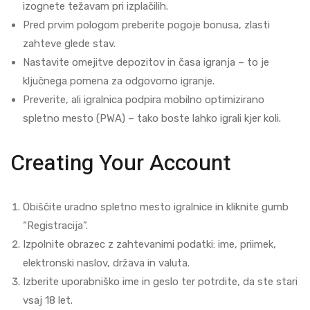
izognete težavam pri izplačilih.
Pred prvim pologom preberite pogoje bonusa, zlasti
zahteve glede stav.
Nastavite omejitve depozitov in časa igranja – to je
ključnega pomena za odgovorno igranje.
Preverite, ali igralnica podpira mobilno optimizirano
spletno mesto (PWA) – tako boste lahko igrali kjer koli.
Creating Your Account
Obiščite uradno spletno mesto igralnice in kliknite gumb
“Registracija”.
Izpolnite obrazec z zahtevanimi podatki: ime, priimek,
elektronski naslov, država in valuta.
Izberite uporabniško ime in geslo ter potrdite, da ste stari
vsaj 18 let.