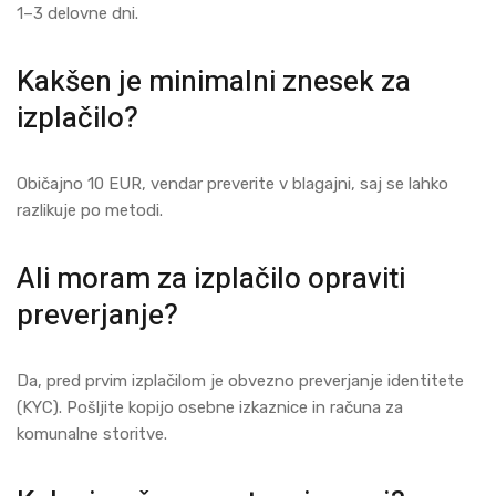
1–3 delovne dni.
Kakšen je minimalni znesek za
izplačilo?
Običajno 10 EUR, vendar preverite v blagajni, saj se lahko
razlikuje po metodi.
Ali moram za izplačilo opraviti
preverjanje?
Da, pred prvim izplačilom je obvezno preverjanje identitete
(KYC). Pošljite kopijo osebne izkaznice in računa za
komunalne storitve.