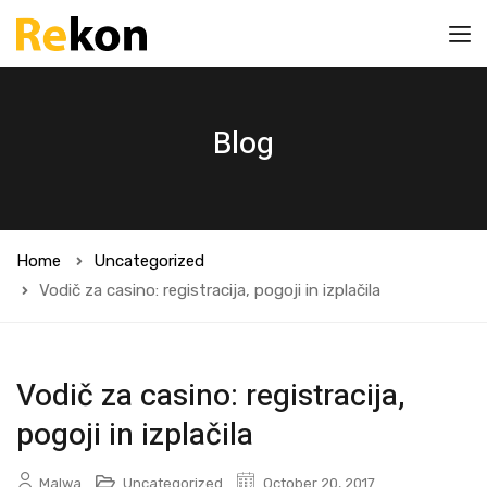
Blog
Home
Uncategorized
Vodič za casino: registracija, pogoji in izplačila
Vodič za casino: registracija,
pogoji in izplačila
Malwa
Uncategorized
October 20, 2017