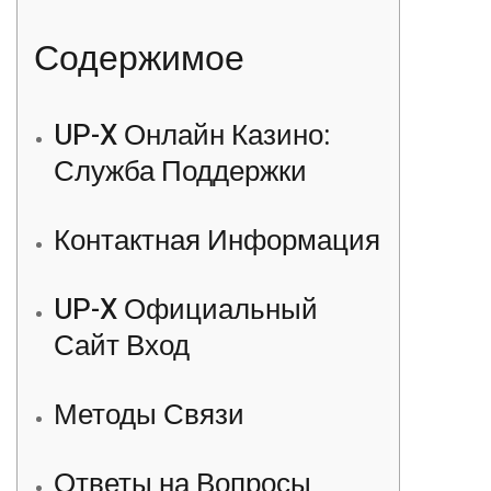
Содержимое
UP-X Онлайн Казино:
Служба Поддержки
Контактная Информация
UP-X Официальный
Сайт Вход
Методы Связи
Ответы на Вопросы