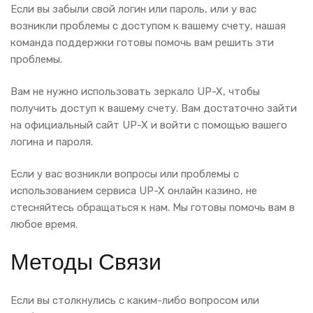
Если вы забыли свой логин или пароль, или у вас
возникли проблемы с доступом к вашему счету, нашая
команда поддержки готовы помочь вам решить эти
проблемы.
Вам не нужно использовать зеркало UP-X, чтобы
получить доступ к вашему счету. Вам достаточно зайти
на официальный сайт UP-X и войти с помощью вашего
логина и пароля.
Если у вас возникли вопросы или проблемы с
использованием сервиса UP-X онлайн казино, не
стесняйтесь обращаться к нам. Мы готовы помочь вам в
любое время.
Методы Связи
Если вы столкнулись с каким-либо вопросом или