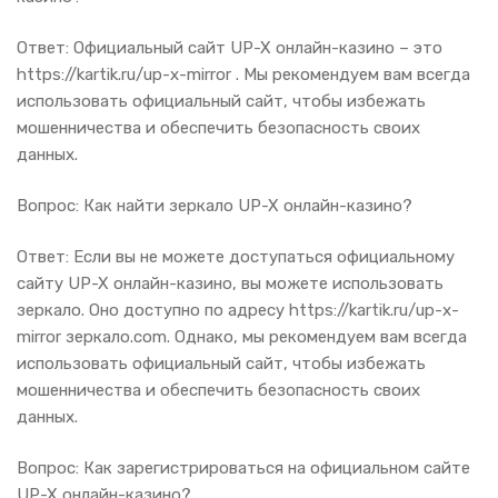
Ответ: Официальный сайт UP-X онлайн-казино – это
https://kartik.ru/up-x-mirror . Мы рекомендуем вам всегда
использовать официальный сайт, чтобы избежать
мошенничества и обеспечить безопасность своих
данных.
Вопрос: Как найти зеркало UP-X онлайн-казино?
Ответ: Если вы не можете доступаться официальному
сайту UP-X онлайн-казино, вы можете использовать
зеркало. Оно доступно по адресу https://kartik.ru/up-x-
mirror зеркало.com. Однако, мы рекомендуем вам всегда
использовать официальный сайт, чтобы избежать
мошенничества и обеспечить безопасность своих
данных.
Вопрос: Как зарегистрироваться на официальном сайте
UP-X онлайн-казино?