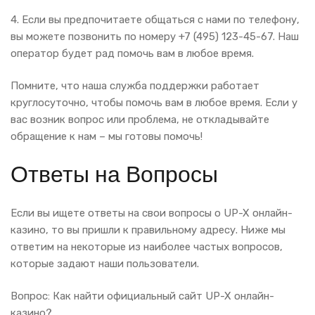
4. Если вы предпочитаете общаться с нами по телефону,
вы можете позвонить по номеру +7 (495) 123-45-67. Наш
оператор будет рад помочь вам в любое время.
Помните, что наша служба поддержки работает
круглосуточно, чтобы помочь вам в любое время. Если у
вас возник вопрос или проблема, не откладывайте
обращение к нам – мы готовы помочь!
Ответы на Вопросы
Если вы ищете ответы на свои вопросы о UP-X онлайн-
казино, то вы пришли к правильному адресу. Ниже мы
ответим на некоторые из наиболее частых вопросов,
которые задают наши пользователи.
Вопрос: Как найти официальный сайт UP-X онлайн-
казино?