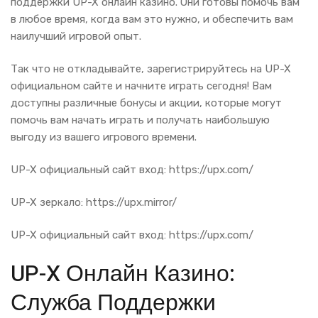
поддержки UP-X онлайн казино. Они готовы помочь вам
в любое время, когда вам это нужно, и обеспечить вам
наилучший игровой опыт.
Так что не откладывайте, зарегистрируйтесь на UP-X
официальном сайте и начните играть сегодня! Вам
доступны различные бонусы и акции, которые могут
помочь вам начать играть и получать наибольшую
выгоду из вашего игрового времени.
UP-X официальный сайт вход: https://upx.com/
UP-X зеркало: https://upx.mirror/
UP-X официальный сайт вход: https://upx.com/
UP-X Онлайн Казино:
Служба Поддержки