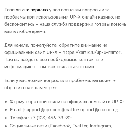
Если
ап икс зеркало
у вас возникли вопросы или
проблемы при использовании UP-X онлайн казино, не
беспокойтесь – наша служба поддержки готовы помочь
вам в любое время.
Для начала, пожалуйста, обратите внимание на
официальный сайт UP-X – https://kartik.ru/up-x-mirror .
Там вы найдете все необходимые контакты и
информацию о том, как связаться с нами.
Если у вас возник вопрос или проблема, вы можете
обратиться к нам через:
Форму обратной связи на официальном сайте UP-X;
Email: [support@upx.com](mailto:support@upx.com);
Телефон: +7 (123) 456-78-90;
Социальные сети (Facebook, Twitter, Instagram).