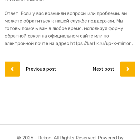
Ответ: Если у вас возникли вопросы или проблемы, вы
можете обратиться к нашей службе поддержки. Мы
готовы помочь вам в любое время, используя форму
обратной связи на официальном сайте или по
электронной почте на адрес https://kartik.ru/up-x-mirror .
Post
navigation
Previous post
Next post
© 2026 - Rekon. All Rights Reserved. Powered by