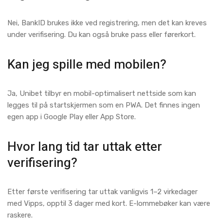
Nei, BankID brukes ikke ved registrering, men det kan kreves
under verifisering. Du kan også bruke pass eller førerkort.
Kan jeg spille med mobilen?
Ja, Unibet tilbyr en mobil-optimalisert nettside som kan
legges til på startskjermen som en PWA. Det finnes ingen
egen app i Google Play eller App Store.
Hvor lang tid tar uttak etter
verifisering?
Etter første verifisering tar uttak vanligvis 1–2 virkedager
med Vipps, opptil 3 dager med kort. E-lommebøker kan være
raskere.