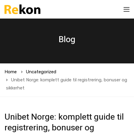
Blog
Home
Uncategorized
Unibet Norge: komplett guide til registrering, bonuser og
sikkerhet
Unibet Norge: komplett guide til
registrering, bonuser og