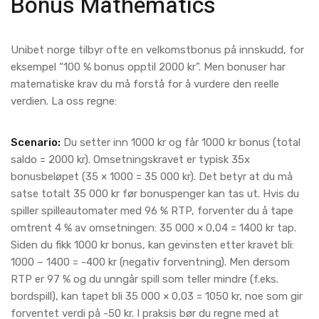
Bonus Mathematics
Unibet norge tilbyr ofte en velkomstbonus på innskudd, for
eksempel “100 % bonus opptil 2000 kr”. Men bonuser har
matematiske krav du må forstå for å vurdere den reelle
verdien. La oss regne:
Scenario:
Du setter inn 1000 kr og får 1000 kr bonus (total
saldo = 2000 kr). Omsetningskravet er typisk 35x
bonusbeløpet (35 × 1000 = 35 000 kr). Det betyr at du må
satse totalt 35 000 kr før bonuspenger kan tas ut. Hvis du
spiller spilleautomater med 96 % RTP, forventer du å tape
omtrent 4 % av omsetningen: 35 000 × 0,04 = 1400 kr tap.
Siden du fikk 1000 kr bonus, kan gevinsten etter kravet bli:
1000 – 1400 = -400 kr (negativ forventning). Men dersom
RTP er 97 % og du unngår spill som teller mindre (f.eks.
bordspill), kan tapet bli 35 000 × 0,03 = 1050 kr, noe som gir
forventet verdi på -50 kr. I praksis bør du regne med at