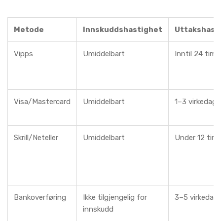
Metode
Innskuddshastighet
Uttakshast
Vipps
Umiddelbart
Inntil 24 time
Visa/Mastercard
Umiddelbart
1–3 virkedage
Skrill/Neteller
Umiddelbart
Under 12 time
Bankoverføring
Ikke tilgjengelig for
3–5 virkedage
innskudd