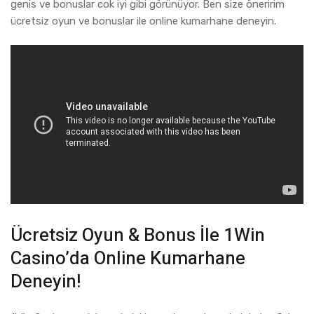
genis ve bonuslar cok iyi gibi görünüyor. Ben size öneririm
ücretsiz oyun ve bonuslar ile online kumarhane deneyin.
Ücretsiz Oyun & Bonus İle 1Win
Casino’da Online Kumarhane
Deneyin!