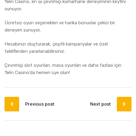
1Win Casino, en iyi çevrimiçi kumarhane deneyiminin keyfini
sunuyor.
Ücretsiz oyun seçenekleri ve harika bonuslar çekici bir
deneyim sunuyor.
Hesabınızı oluşturarak, çeşitli kampanyalar ve özel
tekliflerden yararlanabilirsiniz.
Çevrimiçi slot oyunları, masa oyunları ve daha fazlası için
1Win Casino’da hemen üye olun!
Post
navigation
Previous post
Next post