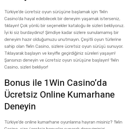
Türkiye’de ücretsiz oyun sürüşüne başlamak için 1Win
Casino’da hayal edebilecek bir deneyim yaşamak isterseniz,
tıklayın! Çok yönlü bir seçenekler kataloğu ile sizleri bekliyoruz.
İyi ki siz burdaydınız! Şimdiye kadar sizlere sunulamamış bir
deneyim hazır olduğumuzu unutmayın. Çeşitli oyun türlerine
sahip olan 1Win Casino, sizlere ücretsiz oyun sürüşü sunuyor.
Tıklayarak başlayın ve keyifle geçirdiğiniz süreleri yaşayın!
Şansınızı deneyin ve ücretsiz oyun sürüşüne başlayın! 1Win
Casino, sizleri bekliyor!
Bonus ile 1Win Casino’da
Ücretsiz Online Kumarhane
Deneyin
Türkiye’de online kumarhane oyunlarına hayran misiniz? 1Win