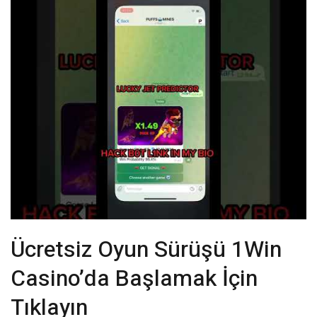
Ücretsiz Oyun Sürüşü 1Win
Casino’da Başlamak İçin
Tıklayın