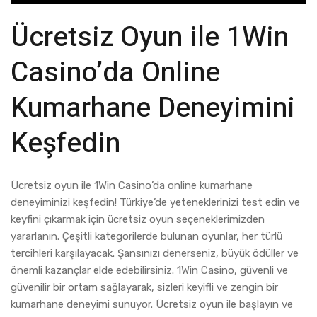
Ücretsiz Oyun ile 1Win
Casino’da Online
Kumarhane Deneyimini
Keşfedin
Ücretsiz oyun ile 1Win Casino’da online kumarhane
deneyiminizi keşfedin! Türkiye’de yeteneklerinizi test edin ve
keyfini çıkarmak için ücretsiz oyun seçeneklerimizden
yararlanın. Çeşitli kategorilerde bulunan oyunlar, her türlü
tercihleri karşılayacak. Şansınızı denerseniz, büyük ödüller ve
önemli kazançlar elde edebilirsiniz. 1Win Casino, güvenli ve
güvenilir bir ortam sağlayarak, sizleri keyifli ve zengin bir
kumarhane deneyimi sunuyor. Ücretsiz oyun ile başlayın ve