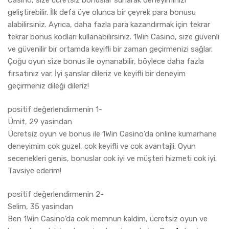
Casino, size ücretsiz bonuslar sunarak deneyiminizi
geliştirebilir. İlk defa üye olunca bir çeyrek para bonusu
alabilirsiniz. Ayrıca, daha fazla para kazandırmak için tekrar
tekrar bonus kodları kullanabilirsiniz. 1Win Casino, size güvenli
ve güvenilir bir ortamda keyifli bir zaman geçirmenizi sağlar.
Çoğu oyun size bonus ile oynanabilir, böylece daha fazla
fırsatınız var. İyi şanslar dileriz ve keyifli bir deneyim
geçirmeniz dileği dileriz!
positif değerlendirmenin 1-
Ümit, 29 yasindan
Ücretsiz oyun ve bonus ile 1Win Casino’da online kumarhane
deneyimim cok guzel, cok keyifli ve cok avantajli. Oyun
secenekleri genis, bonuslar cok iyi ve müşteri hizmeti cok iyi.
Tavsiye ederim!
positif değerlendirmenin 2-
Selim, 35 yasindan
Ben 1Win Casino’da cok memnun kaldim, ücretsiz oyun ve