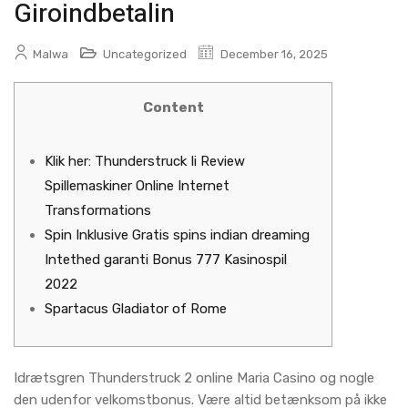
Giroindbetalin
Malwa
Uncategorized
December 16, 2025
Content
Klik her: Thunderstruck Ii Review
Spillemaskiner Online Internet
Transformations
Spin Inklusive Gratis spins indian dreaming
Intethed garanti Bonus 777 Kasinospil
2022
Spartacus Gladiator of Rome
Idrætsgren Thunderstruck 2 online Maria Casino og nogle
den udenfor velkomstbonus. Være altid betænksom på ikke