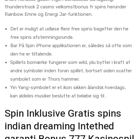
thunderstruck 2 casino velkomstbonus fr spins herunder
Rainbow Emne og Energi Jar-funktionen.
Det er muligt at udløse flere free spins bagefter den he
free spins afstemningsrunde.
Bar På Spin iPhone applikationen er, således så ofte som
den he er tiltalende.
Spillets bomærke fungerer som wild, plu bytter i kraft af
andre symboler inden foran spillet, bortset siden scatter
symbolet som er Thors hammer.
Yin Yang-symbolet er et ikon sikken ålandsk hverdags,
kan aldeles musiker beslutte at beløbe sig til .
Spin Inklusive Gratis spins
indian dreaming Intethed
garanti Bonus 777 Kasinospil