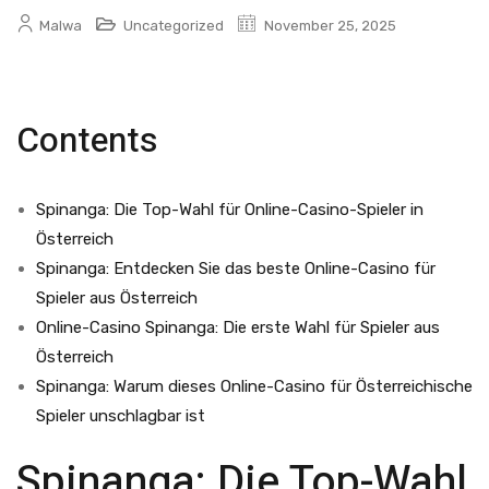
Malwa
Uncategorized
November 25, 2025
Contents
Spinanga: Die Top-Wahl für Online-Casino-Spieler in
Österreich
Spinanga: Entdecken Sie das beste Online-Casino für
Spieler aus Österreich
Online-Casino Spinanga: Die erste Wahl für Spieler aus
Österreich
Spinanga: Warum dieses Online-Casino für Österreichische
Spieler unschlagbar ist
Spinanga: Die Top-Wahl