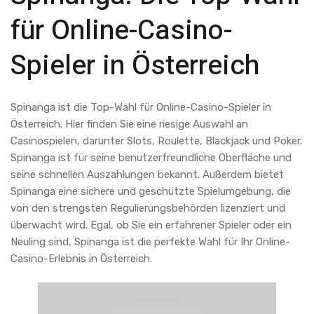
für Online-Casino-
Spieler in Österreich
Spinanga ist die Top-Wahl für Online-Casino-Spieler in
Österreich. Hier finden Sie eine riesige Auswahl an
Casinospielen, darunter Slots, Roulette, Blackjack und Poker.
Spinanga ist für seine benutzerfreundliche Oberfläche und
seine schnellen Auszahlungen bekannt. Außerdem bietet
Spinanga eine sichere und geschützte Spielumgebung, die
von den strengsten Regulierungsbehörden lizenziert und
überwacht wird. Egal, ob Sie ein erfahrener Spieler oder ein
Neuling sind, Spinanga ist die perfekte Wahl für Ihr Online-
Casino-Erlebnis in Österreich.