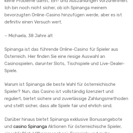
keine Probleme damit, Ein- und Auszahlungen vorzunehmen.
Ich bin noch nicht sicher, ob ich Spinanga meinem
bevorzugten Online-Casino hinzufügen werde, aber es ist
definitiv einen Versuch wert.
– Michaela, 38 Jahre alt
Spinanga ist das führende Online-Casino für Spieler aus
Österreich. Hier finden Sie eine riesige Auswahl an
Casinospielen, darunter Slots, Tischspiele und Live-Dealer-
Spiele.
Warum ist Spinanga die beste Wahl für österreichische
Spieler? Nun, das Casino ist vollständig lizenziert und
reguliert, bietet sichere und zuverlässige Zahlungsmethoden
und stellt sicher, dass alle Spiele fair und ehrlich sind.
Darüber hinaus bietet Spinanga exklusive Bonusangebote
und
casino Spinanga
Aktionen für österreichische Spieler,