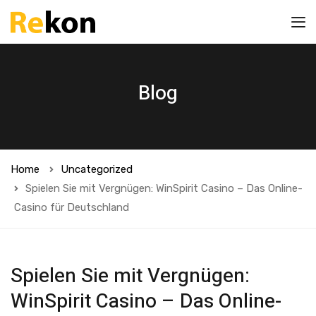
Blog
Home
Uncategorized
Spielen Sie mit Vergnügen: WinSpirit Casino – Das Online-
Casino für Deutschland
Spielen Sie mit Vergnügen:
WinSpirit Casino – Das Online-