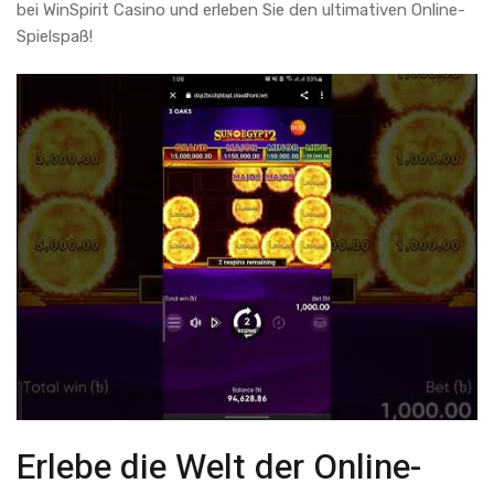
bei WinSpirit Casino und erleben Sie den ultimativen Online-
Spielspaß!
Erlebe die Welt der Online-