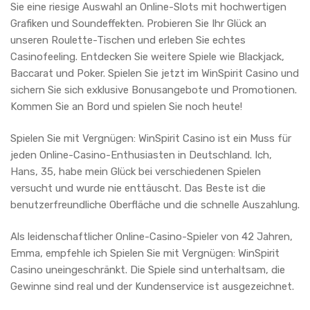
Sie eine riesige Auswahl an Online-Slots mit hochwertigen
Grafiken und Soundeffekten. Probieren Sie Ihr Glück an
unseren Roulette-Tischen und erleben Sie echtes
Casinofeeling. Entdecken Sie weitere Spiele wie Blackjack,
Baccarat und Poker. Spielen Sie jetzt im WinSpirit Casino und
sichern Sie sich exklusive Bonusangebote und Promotionen.
Kommen Sie an Bord und spielen Sie noch heute!
Spielen Sie mit Vergnügen: WinSpirit Casino ist ein Muss für
jeden Online-Casino-Enthusiasten in Deutschland. Ich,
Hans, 35, habe mein Glück bei verschiedenen Spielen
versucht und wurde nie enttäuscht. Das Beste ist die
benutzerfreundliche Oberfläche und die schnelle Auszahlung.
Als leidenschaftlicher Online-Casino-Spieler von 42 Jahren,
Emma, empfehle ich Spielen Sie mit Vergnügen: WinSpirit
Casino uneingeschränkt. Die Spiele sind unterhaltsam, die
Gewinne sind real und der Kundenservice ist ausgezeichnet.