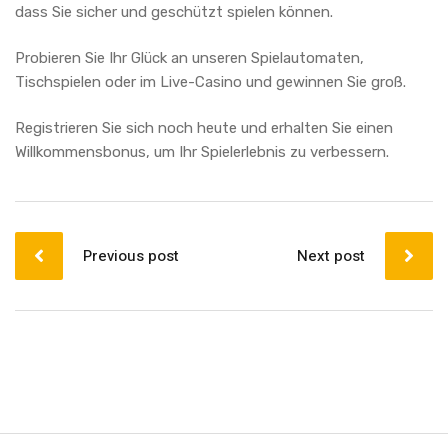
dass Sie sicher und geschützt spielen können.
Probieren Sie Ihr Glück an unseren Spielautomaten,
Tischspielen oder im Live-Casino und gewinnen Sie groß.
Registrieren Sie sich noch heute und erhalten Sie einen
Willkommensbonus, um Ihr Spielerlebnis zu verbessern.
Post
navigation
Previous post
Next post