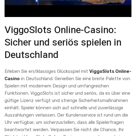
ViggoSlots Online-Casino:
Sicher und seriös spielen in
Deutschland
Erleben Sie erstklassiges Glücksspiel mit
ViggoSlots Online-
Casino
in Deutschland. Genießen Sie eine breite Palette von
Spielen mit modernem Design und umfangreichen
Funktionen. ViggoSlots ist sicher und seriös, da es über eine
gültige Lizenz verfügt und strenge Sicherheitsmaßnahmen
einhält. Spieler können sich auf schnelle und zuverlässige
Auszahlungen verlassen. Der Kundenservice ist rund um die
Uhr verfügbar, um sicherzustellen, dass alle Spielerfragen
beantwortet werden. Verpassen Sie nicht die Chance, Ihr