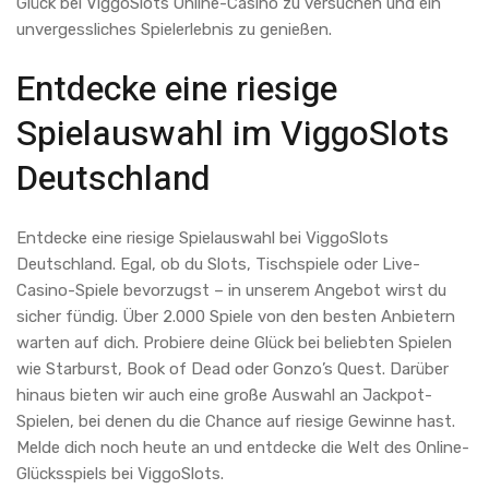
Glück bei ViggoSlots Online-Casino zu versuchen und ein
unvergessliches Spielerlebnis zu genießen.
Entdecke eine riesige
Spielauswahl im ViggoSlots
Deutschland
Entdecke eine riesige Spielauswahl bei ViggoSlots
Deutschland. Egal, ob du Slots, Tischspiele oder Live-
Casino-Spiele bevorzugst – in unserem Angebot wirst du
sicher fündig. Über 2.000 Spiele von den besten Anbietern
warten auf dich. Probiere deine Glück bei beliebten Spielen
wie Starburst, Book of Dead oder Gonzo’s Quest. Darüber
hinaus bieten wir auch eine große Auswahl an Jackpot-
Spielen, bei denen du die Chance auf riesige Gewinne hast.
Melde dich noch heute an und entdecke die Welt des Online-
Glücksspiels bei ViggoSlots.