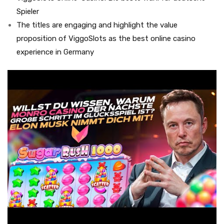
Spieler
The titles are engaging and highlight the value
proposition of ViggoSlots as the best online casino
experience in Germany