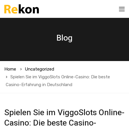
Blog
Home
Uncategorized
Spielen Sie im ViggoSlots Online-Casino: Die beste
Casino-Erfahrung in Deutschland
Spielen Sie im ViggoSlots Online-
Casino: Die beste Casino-