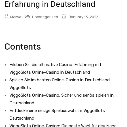
Erfahrung in Deutschland
Malwa
Uncategorized
January 13, 2025
Contents
Erleben Sie die ultimative Casino-Erfahrung mit
ViggoSlots Online-Casino in Deutschland
Spielen Sie im besten Online-Casino in Deutschland:
ViggoSlots
ViggoSlots Online-Casino: Sicher und seriös spielen in
Deutschland
Entdecke eine riesige Spielauswahl im ViggoSlots
Deutschland
ViggoSlots Online-Casino: Die beste Wahl für deutsche