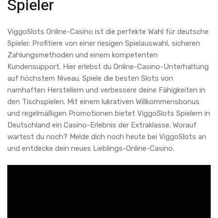
Spieler
ViggoSlots Online-Casino ist die perfekte Wahl für deutsche
Spieler. Profitiere von einer riesigen Spielauswahl, sicheren
Zahlungsmethoden und einem kompetenten
Kundensupport. Hier erlebst du Online-Casino-Unterhaltung
auf höchstem Niveau. Spiele die besten Slots von
namhaften Herstellern und verbessere deine Fähigkeiten in
den Tischspielen. Mit einem lukrativen Willkommensbonus
und regelmäßigen Promotionen bietet ViggoSlots Spielern in
Deutschland ein Casino-Erlebnis der Extraklasse. Worauf
wartest du noch? Melde dich noch heute bei ViggoSlots an
und entdecke dein neues Lieblings-Online-Casino.