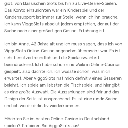
gibt, von klassischen Slots bis hin zu Live-Dealer-Spielen.
Das Konto einzurichten war ein Kinderspiel und der
Kundensupport ist immer zur Stelle, wenn ich ihn brauche.
Ich kann ViggoSlots absolut jedem empfehlen, der auf der
Suche nach einer großartigen Casino-Erfahrung ist.
Ich bin Anne, 42 Jahre alt und ich muss sagen, dass ich von
ViggoSlots Online-Casino angenehm überrascht war. Es ist
sehr benutzerfreundlich und die Spielauswahl ist
beeindruckend. Ich habe schon eine Weile in Online-Casinos
gespielt, also dachte ich, ich wüsste schon, was mich
erwartet. Aber ViggoSlots hat mich definitiv eines Besseren
belehrt. Ich spiele am liebsten die Tischspiele, und hier gibt
es eine große Auswahl. Die Auszahlungen sind fair und das
Design der Seite ist ansprechend. Es ist eine runde Sache
und ich werde definitiv wiederkommen.
Möchten Sie im besten Online-Casino in Deutschland
spielen? Probieren Sie ViggoSlots aus!