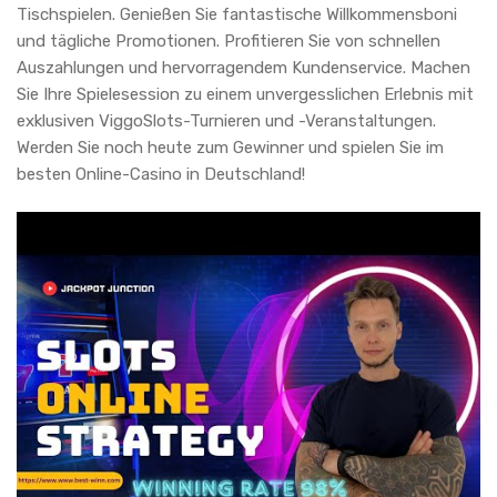
Tischspielen. Genießen Sie fantastische Willkommensboni
und tägliche Promotionen. Profitieren Sie von schnellen
Auszahlungen und hervorragendem Kundenservice. Machen
Sie Ihre Spielesession zu einem unvergesslichen Erlebnis mit
exklusiven ViggoSlots-Turnieren und -Veranstaltungen.
Werden Sie noch heute zum Gewinner und spielen Sie im
besten Online-Casino in Deutschland!