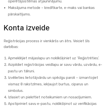
operētājsistēmas atjauninājumu.
Maksājuma metode – kredītkarte, e-maks vai bankas
pārskaitījums.
Konta izveide
Reģistrācijas process ir vienkāršs un ātrs. Veiciet šīs
darbības:
Apmeklējiet mājaslapu un noklikšķiniet uz ‘Reģistrēties’.
Aizpildiet reģistrācijas veidlapu ar savu vārdu, uzvārdu, e-
pastu un tālruni.
Izvēlieties lietotājvārdu un spēcīgu paroli – izmantojiet
vismaz 8 rakstzīmes, iekļaujot burtus, ciparus un
simbolus.
Izlasiet un piekrītiet noteikumiem un nosacījumiem.
Apstipriniet savu e-pastu, noklikšķinot uz verifikācijas