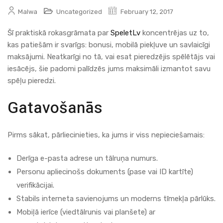
Malwa
Uncategorized
February 12, 2017
Šī praktiskā rokasgrāmata par
SpeletLv
koncentrējas uz to,
kas patiešām ir svarīgs: bonusi, mobilā piekļuve un savlaicīgi
maksājumi. Neatkarīgi no tā, vai esat pieredzējis spēlētājs vai
iesācējs, šie padomi palīdzēs jums maksimāli izmantot savu
spēļu pieredzi.
Gatavošanās
Pirms sākat, pārliecinieties, ka jums ir viss nepieciešamais:
Derīga e-pasta adrese un tālruņa numurs.
Personu apliecinošs dokuments (pase vai ID kartīte)
verifikācijai.
Stabils interneta savienojums un moderns tīmekļa pārlūks.
Mobiļā ierīce (viedtālrunis vai planšete) ar