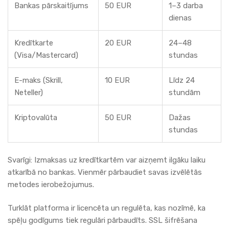
Bankas pārskaitījums
50 EUR
1–3 darba
dienas
Kredītkarte
20 EUR
24–48
(Visa/Mastercard)
stundas
E-maks (Skrill,
10 EUR
Līdz 24
Neteller)
stundām
Kriptovalūta
50 EUR
Dažas
stundas
Svarīgi: Izmaksas uz kredītkartēm var aizņemt ilgāku laiku
atkarībā no bankas. Vienmēr pārbaudiet savas izvēlētās
metodes ierobežojumus.
Turklāt platforma ir licencēta un regulēta, kas nozīmē, ka
spēļu godīgums tiek regulāri pārbaudīts. SSL šifrēšana