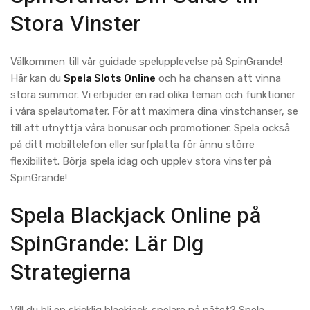
Stora Vinster
Välkommen till vår guidade spelupplevelse på SpinGrande!
Här kan du
Spela Slots Online
och ha chansen att vinna
stora summor. Vi erbjuder en rad olika teman och funktioner
i våra spelautomater. För att maximera dina vinstchanser, se
till att utnyttja våra bonusar och promotioner. Spela också
på ditt mobiltelefon eller surfplatta för ännu större
flexibilitet. Börja spela idag och upplev stora vinster på
SpinGrande!
Spela Blackjack Online på
SpinGrande: Lär Dig
Strategierna