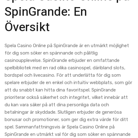
SpinGrande: En
Översikt
Spela Casino Online på SpinGrande är en utmärkt möjlighet
för dig som söker en spännande och pålitlig
casinoupplevelse. SpinGrande erbjuder en omfattande
spelbibliotek med en rad olika casinospel, däribland slots,
bordspel och livecasino. För att underlätta för dig som
spelare erbjuder de en enkel och intuitiv webbplats, som gör
att du snabbt kan hitta dina favoritspel. SpinGrande
prioriterar också säkerhet och integritet, vilket innebär att
du kan vara säker på att dina personliga data och
betalningar är skyddade. Slutligen erbjuder de generösa
bonusar och promotioner, som ger dig extra värde för ditt
spel. Sammanfattningsvis är Spela Casino Online på
SpinGrande en utmärkt val för dig som söker en spännande