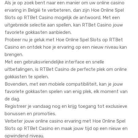
Als je op zoek bent naar een manier om uw online casino
ervaring in België te verbeteren, dan zijn Hoe Online Spel
Slots op RTBet Casino mogelijk de antwoord. Met een
uitgebreide selectie aan spellen, kan RTBet Casino jouw
favoriete gokkasten aanbieden.
Probeer nu je geluk met Hoe Online Spel Slots op RTBet
Casino en ontdek hoe je ervaring op een nieuw niveau kan
brengen.
Met een gebruiksvriendelijke interface en snelle
uitbetalingen, is RTBet Casino de perfecte plek om online
gokkasten te spelen.
Bovendien, met een mobiele compatibiliteit, kan je jouw
favoriete gokkasten spelen van enig plek, elk moment van
de dag.
Registreer je vandaag nog en krijg toegang tot exclusieve
bonussen en promoties.
Verbeter jouw online casino ervaring met Hoe Online Spel
Slots op RTBet Casino en maak jouw tijd op een nieuw en
opwindend niveau.