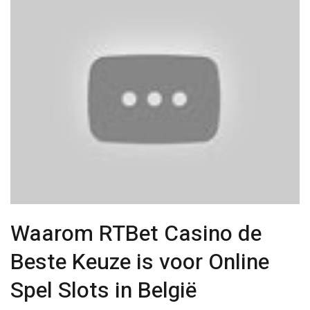
Waarom RTBet Casino de
Beste Keuze is voor Online
Spel Slots in België