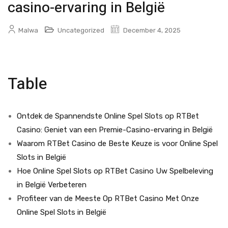
casino-ervaring in België
Malwa
Uncategorized
December 4, 2025
Table
Ontdek de Spannendste Online Spel Slots op RTBet
Casino: Geniet van een Premie-Casino-ervaring in België
Waarom RTBet Casino de Beste Keuze is voor Online Spel
Slots in België
Hoe Online Spel Slots op RTBet Casino Uw Spelbeleving
in België Verbeteren
Profiteer van de Meeste Op RTBet Casino Met Onze
Online Spel Slots in België