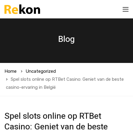
Blog
Home
Uncategorized
Spel slots online op RTBet Casino: Geniet van de beste
casino-ervaring in België
Spel slots online op RTBet
Casino: Geniet van de beste