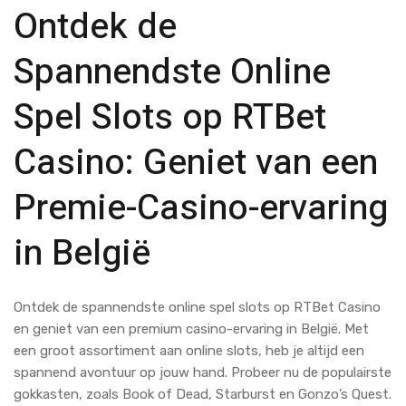
Ontdek de
Spannendste Online
Spel Slots op RTBet
Casino: Geniet van een
Premie-Casino-ervaring
in België
Ontdek de spannendste online spel slots op RTBet Casino
en geniet van een premium casino-ervaring in België. Met
een groot assortiment aan online slots, heb je altijd een
spannend avontuur op jouw hand. Probeer nu de populairste
gokkasten, zoals Book of Dead, Starburst en Gonzo’s Quest.