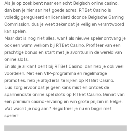
Als je op zoek bent naar een echt Belgisch online casino,
dan ben je hier aan het goede adres. RTBet Casino is
volledig gereguleerd en licensierd door de Belgische Gaming
Commission, dus je weet zeker dat je veilig en verantwoord
kan spelen.
Maar dat is nog niet alles, want als nieuwe speler ontvang je
ook een warm welkom bij RTBet Casino. Profiteer van een
prachtige bonus en start met je avontuur in de wereld van
online slots.
En als je al klant bent bij RTBet Casino, dan heb je ook veel
voordelen. Met een VIP-programma en regelmatige
promoties, heb je altijd iets te kijken op RTBet Casino.
Dus zorg ervoor dat je geen kans mist en ontdek de
spannendste online spel slots op RTBet Casino. Geniet van
een premium casino-ervaring en win grote prijzen in België.
Wat wacht je nog aan? Registreer je nu en begin met
spelen!