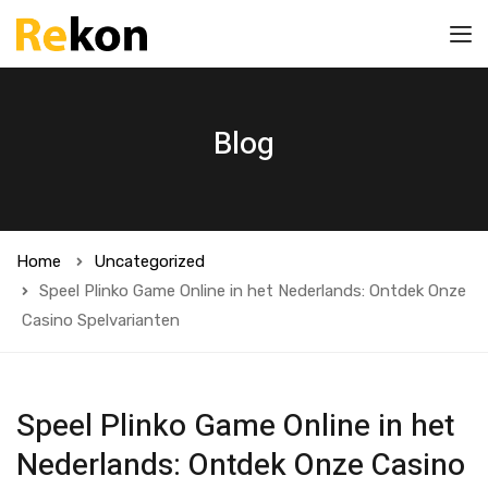
Blog
Home
Uncategorized
Speel Plinko Game Online in het Nederlands: Ontdek Onze
Casino Spelvarianten
Speel Plinko Game Online in het
Nederlands: Ontdek Onze Casino