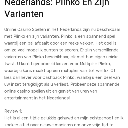
Nederlands: Plinko En Zijn
Varianten
Online Casino Spellen in het Nederlands zijn nu beschikbaar
met Plinko en zijn varianten. Plinko is een spannend spel
waarbij een bal afdaalt door een reeks vakken. Het doel is
om zo veel mogelijk punten te scoren. Er zijn verschillende
varianten van Plinko beschikbaar, elk met hun eigen unieke
twist. U kunt bijvoorbeeld kiezen voor Multiplier Plinko,
waarbij u kans maakt op een multiplier van tot wel 5x. Of
kies dan liever voor Cashback Plinko, waarbij u een deel van
uw inzet terugkrijgt als u verliest. Probeer deze spannende
online casino spellen uit en geniet van uren van
entertainment in het Nederlands!
Review 1:
Het is al een tijdje gelukkig gehuwd en mijn echtgenoot en ik
zoeken altijd naar nieuwe manieren om onze vrije tijd te