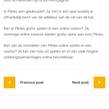
voor antwoorden op onze FAQ-pagina.
Is Plinko een geluksspel? Ja, het is een spel waarbij je
afhankelijk bent van de willekeur van de val van de bal.
Kan je Plinko gratis spelen in een online casino? Ja,
sommige online casinos bieden gratis spins aan voor Plinko.
Wat zijn de voordelen van Plinko online spelen in een
casino? Je kan van huis uit spelen en er zijn vaak hogere
uitkeringspercentages online beschikbaar.
Post
navigation
Previous post
Next post