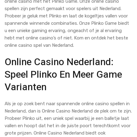
online casino met het Plinko Game. Onze online casino
spellen zijn perfect gemaakt voor spelers uit Nederland.
Probeer je geluk met Plinko en laat de kogeltjes vallen voor
spannende winnende combinaties. Onze Plinko Game biedt
u een unieke gaming ervaring, ongeacht of je al ervaring
hebt met online casino’s of niet. Kom en ontdek het beste
online casino spel van Nederland.
Online Casino Nederland:
Speel Plinko En Meer Game
Varianten
Als je op zoek bent naar spannende online casino spellen in
Nederland, dan is Online Casino Nederland de plek om te zijn.
Probeer Plinko uit, een uniek spel waarbij je een balletje laat
vallen en hoopt dat het in de juiste poort terechtkomt voor
grote prijzen. Online Casino Nederland biedt ook