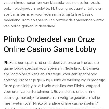
verschillende varianten van klassieke casino spellen, zoals
poker, blackjack en roulette. Met een groot aantal tafels en
spelvarianten is er voor iedereen iets bij Online Casino
Nederland. Kom en speel nu en ontdek de spannende wereld
van online gokken in Nederland.
Plinko Onderdeel van Onze
Online Casino Game Lobby
Plinko
is een spannend onderdeel van onze online casino
game lobby, speciaal voor spelers in Nederland. Dit unieke
spel combineert kans en strategie, voor een spannende
ervaring. Probeer je geluk bij Plinko en winning big is mogelijk!
Onze game lobby bevat vele variaties van Plinko, zorgend
voor uren van entertainment. Bovendien is onze online
casino gemakkelijk te bereiken en veilig te gebruiken. Wil je
meer weten over Plinko of andere online casino spellen?