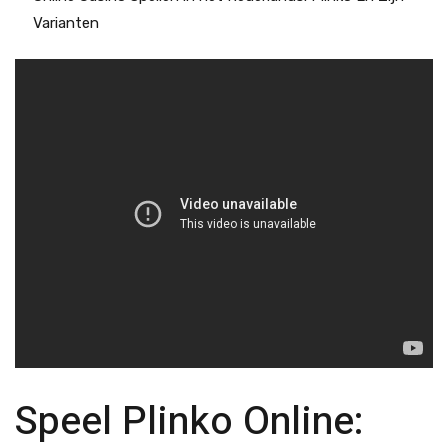
Varianten
Speel Plinko Online: