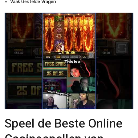
Vaak Gestelde Vragen
Speel de Beste Online