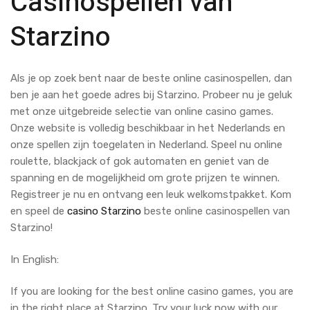
Casinospellen van
Starzino
Als je op zoek bent naar de beste online casinospellen, dan
ben je aan het goede adres bij Starzino. Probeer nu je geluk
met onze uitgebreide selectie van online casino games.
Onze website is volledig beschikbaar in het Nederlands en
onze spellen zijn toegelaten in Nederland. Speel nu online
roulette, blackjack of gok automaten en geniet van de
spanning en de mogelijkheid om grote prijzen te winnen.
Registreer je nu en ontvang een leuk welkomstpakket. Kom
en speel de
casino Starzino
beste online casinospellen van
Starzino!
In English:
If you are looking for the best online casino games, you are
in the right place at Starzino. Try your luck now with our