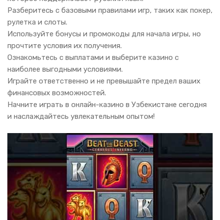
Разберитесь с базовыми правилами игр, таких как покер,
рулетка и слоты.
Используйте бонусы и промокоды для начала игры, но
прочтите условия их получения.
Ознакомьтесь с выплатами и выберите казино с
наиболее выгодными условиями.
Играйте ответственно и не превышайте предел ваших
финансовых возможностей.
Начните играть в онлайн-казино в Узбекистане сегодня
и наслаждайтесь увлекательным опытом!