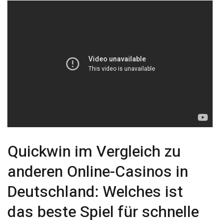
Quickwin im Vergleich zu
anderen Online-Casinos in
Deutschland: Welches ist
das beste Spiel für schnelle