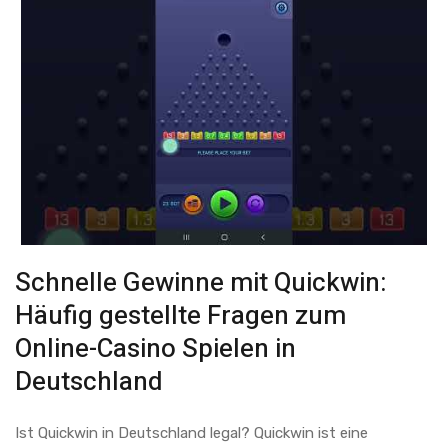
Schnelle Gewinne mit Quickwin:
Häufig gestellte Fragen zum
Online-Casino Spielen in
Deutschland
Ist Quickwin in Deutschland legal? Quickwin ist eine