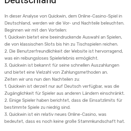
Deutschland
In dieser Analyse von Quickwin, dem Online-Casino-Spiel in
Deutschland, werden wir die Vor- und Nachteile beleuchten.
Beginnen wir mit den Vorteilen:
1. Quickwin bietet eine beeindruckende Auswahl an Spielen,
die von klassischen Slots bis hin zu Tischspielen reichen.
2. Die Benutzerfreundlichkeit der Website ist hervorragend,
was ein reibungsloses Spielerlebnis ermöglicht.
3. Quickwin ist bekannt für seine schnellen Auszahlungen
und bietet eine Vielzahl von Zahlungsmethoden an.
Zeiten wir uns nun den Nachteilen zu:
1. Quickwin ist derzeit nur auf Deutsch verfügbar, was die
Zugänglichkeit für Spieler aus anderen Ländern einschränkt.
2. Einige Spieler haben berichtet, dass die Einsatzlimits für
bestimmte Spiele zu niedrig sind.
3. Quickwin ist ein relativ neues Online-Casino, was
bedeutet, dass es noch keine große Stammkundschaft hat.