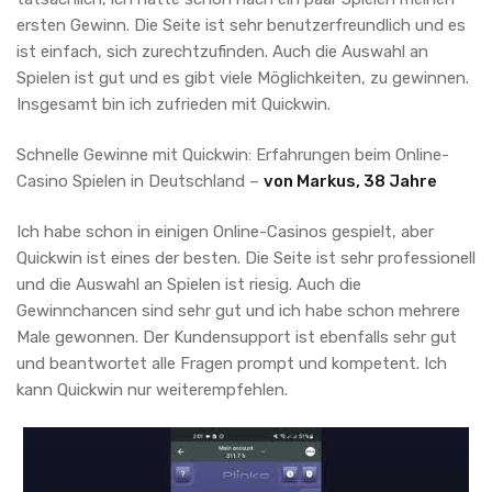
ersten Gewinn. Die Seite ist sehr benutzerfreundlich und es
ist einfach, sich zurechtzufinden. Auch die Auswahl an
Spielen ist gut und es gibt viele Möglichkeiten, zu gewinnen.
Insgesamt bin ich zufrieden mit Quickwin.
Schnelle Gewinne mit Quickwin: Erfahrungen beim Online-
Casino Spielen in Deutschland –
von Markus, 38 Jahre
Ich habe schon in einigen Online-Casinos gespielt, aber
Quickwin ist eines der besten. Die Seite ist sehr professionell
und die Auswahl an Spielen ist riesig. Auch die
Gewinnchancen sind sehr gut und ich habe schon mehrere
Male gewonnen. Der Kundensupport ist ebenfalls sehr gut
und beantwortet alle Fragen prompt und kompetent. Ich
kann Quickwin nur weiterempfehlen.