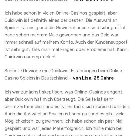
Ich habe schon in vielen Online-Casinos gespielt, aber
Quickwin ist definitiv eines der besten. Die Auswahl an
Spielen ist riesig und die Gewinnchancen sind sehr gut. Ich
habe schon mehrere Male gewonnen und das Geld war
immer schnell auf meinem Konto. Auch der Kundensupport
ist sehr gut, falls man mal Fragen oder Probleme hat. Kann
Quickwin nur empfehlen!
Schnelle Gewinne mit Quickwin: Erfahrungen beim Online-
Casino Spielen in Deutschland –
von Lisa, 28 Jahre
Ich war zunächst skeptisch, was Online-Casinos angeht,
aber Quickwin hat mich überzeugt. Die Seite ist sehr
benutzerfreundlich und es ist einfach, sich zurechtzufinden.
Auch die Auswahl an Spielen ist sehr gut und es gibt viele
Möglichkeiten, zu gewinnen. Ich habe schon ein paar Mal
gespielt und war jedes Mal erfolgreich. Ich fühle mich bei
Quickwin sehr sicher und würde es jedem empfehlen, der