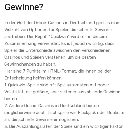
Gewinne?
In der Welt der Online-Casinos in Deutschland gibt es eine
Vielzahl von Optionen für Spieler, die schnelle Gewinne
anstreben. Der Begriff “Quickwin” wird oft in diesem
Zusammenhang verwendet. Es ist jedoch wichtig, dass
Spieler die Unterschiede zwischen den verschiedenen
Casinos und Spielen verstehen, um die besten
Gewinnchancen zu haben.
Hier sind 7 Punkte im HTML-Format, die Ihnen bei der
Entscheidung helfen können:
1. Quickwin-Spiele sind oft Spielautomaten mit hoher
Volatilität, die größere, aber seltener auszahlende Gewinne
bieten.
2. Andere Online-Casinos in Deutschland bieten
möglicherweise auch Tischspiele wie Blackjack oder Roulette
an, die schnelle Gewinne ermöglichen.
3. Die Auszahlungsraten der Spiele sind ein wichtiger Faktor,