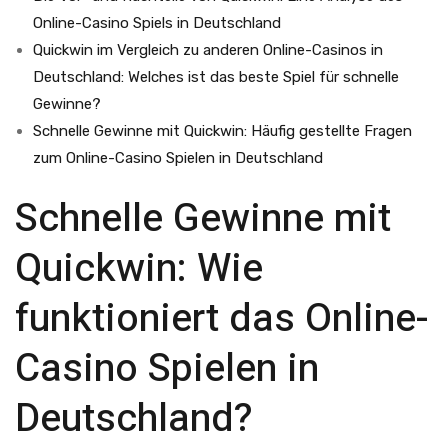
Online-Casino Spiels in Deutschland
Quickwin im Vergleich zu anderen Online-Casinos in
Deutschland: Welches ist das beste Spiel für schnelle
Gewinne?
Schnelle Gewinne mit Quickwin: Häufig gestellte Fragen
zum Online-Casino Spielen in Deutschland
Schnelle Gewinne mit
Quickwin: Wie
funktioniert das Online-
Casino Spielen in
Deutschland?