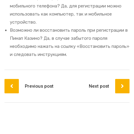
мобильного телефона? Да, для регистрации можно
использовать как компьютер, так и мобильное
устройство.
Возможно ли восстановить пароль при регистрации в
Пинап Казино? Да, в случае забытого пароля
необходимо нажать на ссылку «Восстановить пароль»
и следовать инструкциям.
Post
navigation
Previous post
Next post