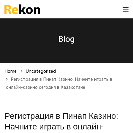
Blog
Home
Uncategorized
Регистрация в Пинап Казино: Начните играть в
онлайн-казино сегодня в Казахстане
Регистрация в Пинап Казино:
Начните играть в онлайн-