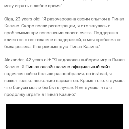
могу играть в любое время.”
Olga, 23 years old: “Я разочарована своим опытом в Пинап
Казино. Скоро после регистрации, я столкнулась с
проблемами при пополнении своего счета. Поддержка
клиентов ответила мне с задержкой, и моя проблема не
была решена. Я не рекомендую Пинап Казино.”
Alexander, 42 years old: “Я недоволен выбором игр в Пинап
Казино. Я
Пин ап онлайн казино официальный сайт
надеялся найти больше разнообразия, но instead, я
нашел только несколько вариантов. Кроме того, я думаю,
что бонусы могли бы быть лучше. Я не думаю, что я
продолжу играть в Пинап Казино.”