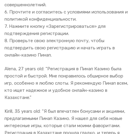
совершеннолетний.
6. Прочтите и согласитесь с условиями использования и
политикой конфиденциальности.
7. Нажмите кнопку «Зарегистрироваться» для
подтверждения регистрации.
8. Проверьте свою электронную почту, чтобы
подтвердить свою регистрацию и начать играть в
онлайн-казино Пинап.
Alena, 27 years old: “Регистрация в Пинап Казино была
простой и быстрой. Мне понравилось обширное выбор
игр, особенно я люблю слоты. Я рекомендую Пинап всем,
кто ищет надежное и удобное онлайн-казино в
Казахстане.”
Kirill, 35 years old: “Я был впечатлен бонусами и акциями,
предлагаемыми Пинап Казино. Я нашел для себя новые
интересные игры, которые стали моими фаворитами.
Регистрация в Казахстане прошла гладко, и теперь я