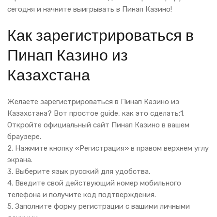
сегодня и начните выигрывать в Пинап Казино!
Как зарегистрироваться в
Пинап Казино из
Казахстана
Желаете зарегистрироваться в Пинап Казино из
Казахстана? Вот простое guide, как это сделать:1.
Откройте официальный сайт Пинап Казино в вашем
браузере.
2. Нажмите кнопку «Регистрация» в правом верхнем углу
экрана.
3. Выберите язык русский для удобства.
4. Введите свой действующий номер мобильного
телефона и получите код подтверждения.
5. Заполните форму регистрации с вашими личными