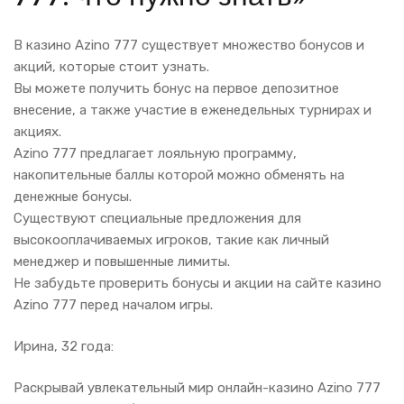
В казино Azino 777 существует множество бонусов и
акций, которые стоит узнать.
Вы можете получить бонус на первое депозитное
внесение, а также участие в еженедельных турнирах и
акциях.
Azino 777 предлагает лояльную программу,
накопительные баллы которой можно обменять на
денежные бонусы.
Существуют специальные предложения для
высокооплачиваемых игроков, такие как личный
менеджер и повышенные лимиты.
Не забудьте проверить бонусы и акции на сайте казино
Azino 777 перед началом игры.
Ирина, 32 года:
Раскрывай увлекательный мир онлайн-казино Azino 777