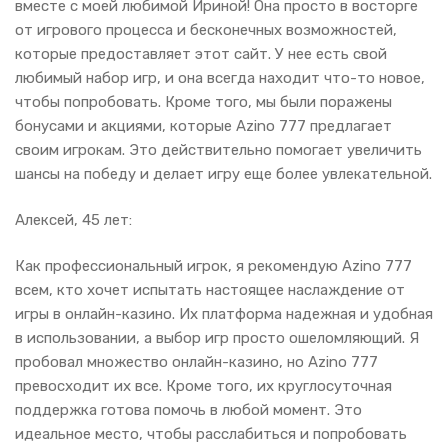
вместе с моей любимой Ириной! Она просто в восторге
от игрового процесса и бесконечных возможностей,
которые предоставляет этот сайт. У нее есть свой
любимый набор игр, и она всегда находит что-то новое,
чтобы попробовать. Кроме того, мы были поражены
бонусами и акциями, которые Azino 777 предлагает
своим игрокам. Это действительно помогает увеличить
шансы на победу и делает игру еще более увлекательной.
Алексей, 45 лет:
Как профессиональный игрок, я рекомендую Azino 777
всем, кто хочет испытать настоящее наслаждение от
игры в онлайн-казино. Их платформа надежная и удобная
в использовании, а выбор игр просто ошеломляющий. Я
пробовал множество онлайн-казино, но Azino 777
превосходит их все. Кроме того, их круглосуточная
поддержка готова помочь в любой момент. Это
идеальное место, чтобы расслабиться и попробовать