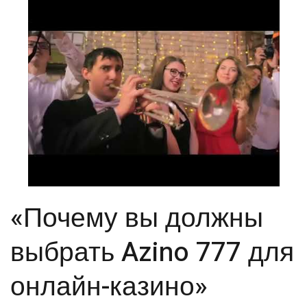
«Почему вы должны
выбрать Azino 777 для
онлайн-казино»