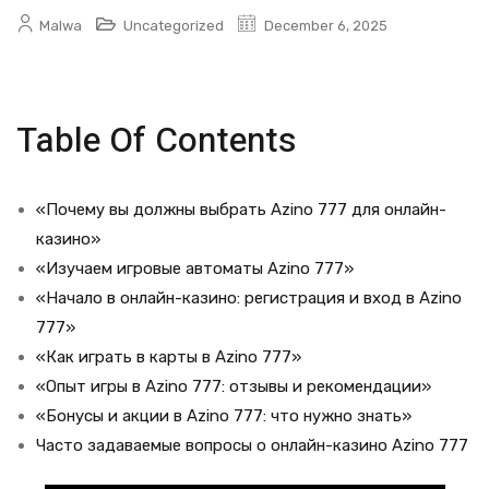
Malwa
Uncategorized
December 6, 2025
Table Of Contents
«Почему вы должны выбрать Azino 777 для онлайн-
казино»
«Изучаем игровые автоматы Azino 777»
«Начало в онлайн-казино: регистрация и вход в Azino
777»
«Как играть в карты в Azino 777»
«Опыт игры в Azino 777: отзывы и рекомендации»
«Бонусы и акции в Azino 777: что нужно знать»
Часто задаваемые вопросы о онлайн-казино Azino 777