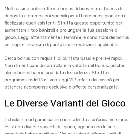
Molti casinò online offrono bonus di benvenuto, bonus di
deposito e promozioni speciali per attirare nuovi giocatori e
fidelizzare quelli esistenti. Sfrutta queste opportunità per
aumentare il tuo bankroll e prolungare la tua sessione di
gioco. Leggi attentamente i termini e le condizioni dei bonus
per capire i requisiti di puntata e le restrizioni applicabili.
Cerca bonus con requisiti di puntata bassi e prelievi rapidi.
Non dimenticare di controllare la validità del bonus, poiché
alcuni bonus hanno una data di scadenza. Sfrutta i
programmi fedeltà e i vantaggi VIP offerti dai casinò per
ottenere ricompense esclusive e offerte personalizzate.
Le Diverse Varianti del Gioco
Il chicken road game casino non si limita a un’unica versione.
Esistono diverse varianti del gioco, ognuna con le sue