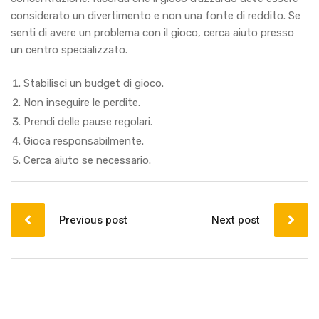
considerato un divertimento e non una fonte di reddito. Se
senti di avere un problema con il gioco, cerca aiuto presso
un centro specializzato.
Stabilisci un budget di gioco.
Non inseguire le perdite.
Prendi delle pause regolari.
Gioca responsabilmente.
Cerca aiuto se necessario.
Post
navigation
Previous post
Next post