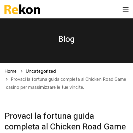
Blog
Home
Uncategorized
Provaci la fortuna guida completa al Chicken Road Game
casino per massimizzare le tue vincite.
Provaci la fortuna guida
completa al Chicken Road Game