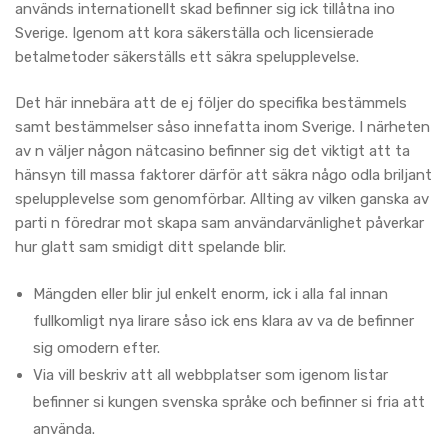
används internationellt skad befinner sig ick tillåtna ino
Sverige.
Igenom att kora säkerställa och licensierade
betalmetoder säkerställs ett säkra spelupplevelse.
Det här innebära att de ej följer do specifika bestämmels
samt bestämmelser såso innefatta inom Sverige. I närheten
av n väljer någon nätcasino befinner sig det viktigt att ta
hänsyn till massa faktorer därför att säkra någo odla briljant
spelupplevelse som genomförbar. Allting av vilken ganska av
parti n föredrar mot skapa sam användarvänlighet påverkar
hur glatt sam smidigt ditt spelande blir.
Mängden eller blir jul enkelt enorm, ick i alla fal innan
fullkomligt nya lirare såso ick ens klara av va de befinner
sig omodern efter.
Via vill beskriv att all webbplatser som igenom listar
befinner si kungen svenska språke och befinner si fria att
använda.