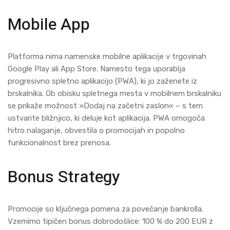
Mobile App
Platforma nima namenske mobilne aplikacije v trgovinah
Google Play ali App Store. Namesto tega uporablja
progresivno spletno aplikacijo (PWA), ki jo zaženete iz
brskalnika. Ob obisku spletnega mesta v mobilnem brskalniku
se prikaže možnost »Dodaj na začetni zaslon« – s tem
ustvarite bližnjico, ki deluje kot aplikacija. PWA omogoča
hitro nalaganje, obvestila o promocijah in popolno
funkcionalnost brez prenosa.
Bonus Strategy
Promocije so ključnega pomena za povečanje bankrolla.
Vzemimo tipičen bonus dobrodošlice: 100 % do 200 EUR z