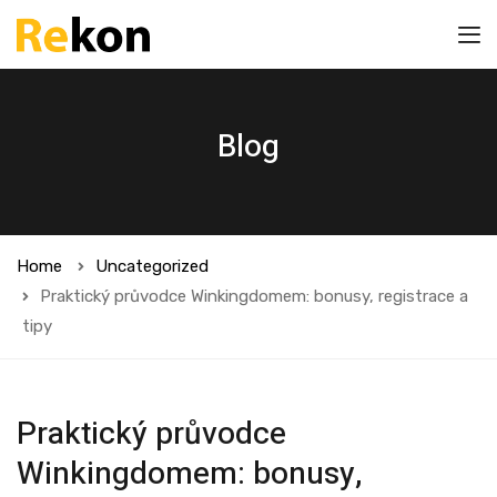
Blog
Home
Uncategorized
Praktický průvodce Winkingdomem: bonusy, registrace a
tipy
Praktický průvodce
Winkingdomem: bonusy,