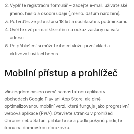
Vyplňte registrační formulář – zadejte e-mail, uživatelské
jméno, heslo a osobní údaje (jméno, datum narození).
Potvrďte, že jste starší 18 let a souhlasíte s podmínkami.
Ověřte svůj e-mail kliknutím na odkaz zaslaný na vaši
adresu.
Po přihlášení si můžete ihned vložit první vklad a
aktivovat uvítací bonus.
Mobilní přístup a prohlížeč
Winkingdom casino nemá samostatnou aplikaci v
obchodech Google Play ani App Store, ale plně
optimalizovanou mobilní verzi, která funguje jako progresivní
webová aplikace (PWA). Otevřete stránku v prohlížeči
Chrome nebo Safari, přihlaste se a podle pokynů přidejte
ikonu na domovskou obrazovku.