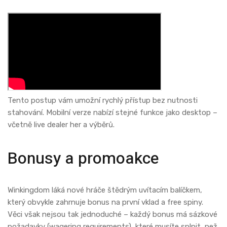
Tento postup vám umožní rychlý přístup bez nutnosti
stahování. Mobilní verze nabízí stejné funkce jako desktop –
včetně live dealer her a výběrů.
Bonusy a promoakce
Winkingdom láká nové hráče štědrým uvítacím balíčkem,
který obvykle zahrnuje bonus na první vklad a free spiny.
Věci však nejsou tak jednoduché – každý bonus má sázkové
požadavky (wagering requirements), které musíte splnit, než