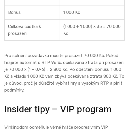
Bonus
1 000 Kč
Celková částka k
(1 000 + 1 000) × 35 = 70 000
prosázení
Kč
Pro splnění požadavku musíte prosázet 70 000 Kč. Pokud
hrajete automat s RTP 96 %, očekávaná ztráta při prosázení
je 70 000 × (1 – 0,96) = 2 800 Kč. Po odečtení bonusu 1 000
Kč a vkladu 1 000 Kč vám zbývá očekávaná ztráta 800 Kč. To
je důvod, proč je důležité vybírat hry s vysokým RTP a plnit
podmínky.
Insider tipy – VIP program
Winkingdom odměňuje věrné hráče progresivním VIP