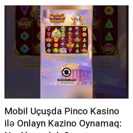
Mobil Uçuşda Pinco Kasino
ilə Onlayn Kazino Oynamaq: