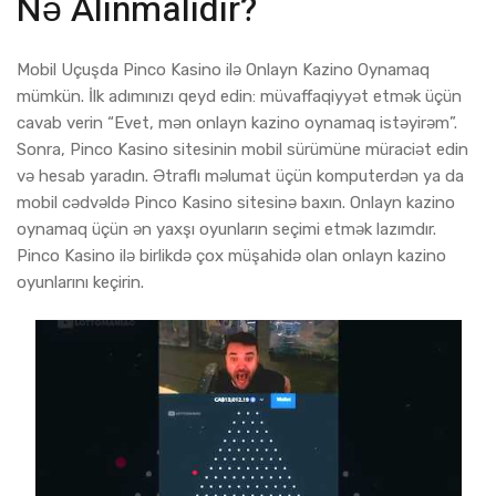
Nə Alınmalıdır?
Mobil Uçuşda Pinco Kasino ilə Onlayn Kazino Oynamaq
mümkün. İlk adımınızı qeyd edin: müvaffaqiyyət etmək üçün
cavab verin “Evet, mən onlayn kazino oynamaq istəyirəm”.
Sonra, Pinco Kasino sitesinin mobil sürümüne müraciət edin
və hesab yaradın. Ətraflı məlumat üçün komputerdən ya da
mobil cədvəldə Pinco Kasino sitesinə baxın. Onlayn kazino
oynamaq üçün ən yaxşı oyunların seçimi etmək lazımdır.
Pinco Kasino ilə birlikdə çox müşahidə olan onlayn kazino
oyunlarını keçirin.