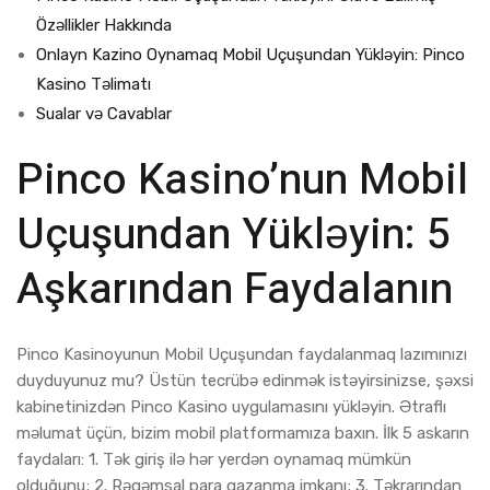
Özəllikler Hakkında
Onlayn Kazino Oynamaq Mobil Uçuşundan Yükləyin: Pinco
Kasino Təlimatı
Sualar və Cavablar
Pinco Kasino’nun Mobil
Uçuşundan Yükləyin: 5
Aşkarından Faydalanın
Pinco Kasinoyunun Mobil Uçuşundan faydalanmaq lazımınızı
duyduyunuz mu? Üstün tecrübə edinmək istəyirsinizse, şəxsi
kabinetinizdən Pinco Kasino uygulamasını yükləyin. Ətraflı
məlumat üçün, bizim mobil platformamıza baxın. İlk 5 askarın
faydaları: 1. Tək giriş ilə hər yerdən oynamaq mümkün
olduğunu; 2. Rəqəmsal para qazanma imkanı; 3. Təkrarından