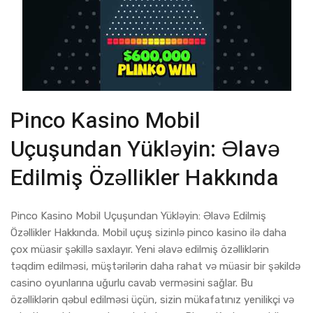
Pinco Kasino Mobil
Uçuşundan Yükləyin: Əlavə
Edilmiş Özəllikler Hakkında
Pinco Kasino Mobil Uçuşundan Yükləyin: Əlavə Edilmiş
Özəllikler Hakkında. Mobil uçuş sizinlə pinco kasino ilə daha
çox müasir şəkillə saxlayır. Yeni əlavə edilmiş özəlliklərin
təqdim edilməsi, müştərilərin daha rahat və müasir bir şəkildə
casino oyunlarına uğurlu cavab verməsini sağlar. Bu
özəlliklərin qəbul edilməsi üçün, sizin mükafatınız yenilikçi və