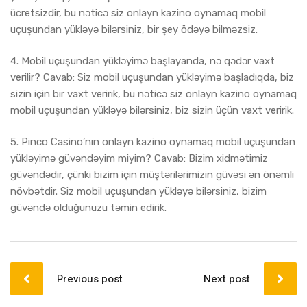
ücretsizdir, bu nəticə siz onlayn kazino oynamaq mobil
uçuşundan yükləyə bilərsiniz, bir şey ödəyə bilməzsiz.
4. Mobil uçuşundan yükləyimə başlayanda, nə qədər vaxt
verilir? Cavab: Siz mobil uçuşundan yükləyimə başladıqda, biz
sizin için bir vaxt veririk, bu nəticə siz onlayn kazino oynamaq
mobil uçuşundan yükləyə bilərsiniz, biz sizin üçün vaxt veririk.
5. Pinco Casino’nın onlayn kazino oynamaq mobil uçuşundan
yükləyimə güvəndəyim miyim? Cavab: Bizim xidmətimiz
güvəndədir, çünki bizim için müştərilərimizin güvəsi ən önəmli
növbətdir. Siz mobil uçuşundan yükləyə bilərsiniz, bizim
güvəndə olduğunuzu təmin edirik.
Post
navigation
Previous post
Next post