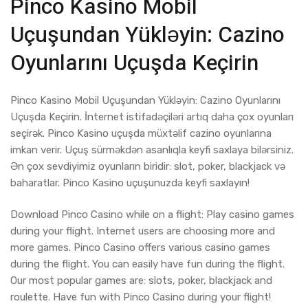
Pinco Kasino Mobil
Uçuşundan Yükləyin: Cazino
Oyunlarını Uçuşda Keçirin
Pinco Kasino Mobil Uçuşundan Yükləyin: Cazino Oyunlarını
Uçuşda Keçirin. İnternet istifadəçiləri artıq daha çox oyunları
seçirək. Pinco Kasino uçuşda müxtəlif cazino oyunlarına
imkan verir. Uçuş sürməkdən asanlıqla keyfi saxlaya bilərsiniz.
Ən çox sevdiyimiz oyunların biridir: slot, poker, blackjack və
baharatlar. Pinco Kasino uçuşunuzda keyfi saxlayın!
Download Pinco Casino while on a flight: Play casino games
during your flight. Internet users are choosing more and
more games. Pinco Casino offers various casino games
during the flight. You can easily have fun during the flight.
Our most popular games are: slots, poker, blackjack and
roulette. Have fun with Pinco Casino during your flight!