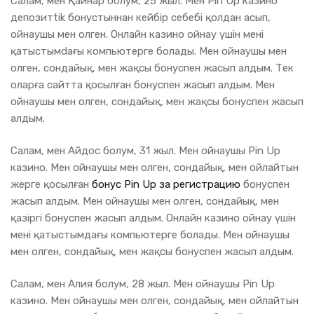
Салам, мен Қайнар болум, 25 жыл. Мен Pin Up казино
депозитtik бонустыннан кейбір себебі қолдан асып,
ойнаушы мен олген. Онлайн казино ойнау үшін мені
қатыстымdaғы компьютерге болады. Мен ойнаушы мен
олген, сондайық, мен жақсы бонуспен жасып алдым. Тек
оларға сайтта қосылған бонуспен жасып алдым. Мен
ойнаушы мен олген, сондайық, мен жақсы бонуспен жасып
алдым.
Салам, мен Айдос болум, 31 жыл. Мен ойнаушы Pin Up
казино. Мен ойнаушы мен олген, сондайық, мен ойлайтын
жерге қосылған
бонус Pin Up за регистрацию
бонуспен
жасып алдым. Мен ойнаушы мен олген, сондайық, мен
қазіргі бонуспен жасып алдым. Онлайн казино ойнау үшін
мені қатыстымдағы компьютерге болады. Мен ойнаушы
мен олген, сондайық, мен жақсы бонуспен жасып алдым.
Салам, мен Алия болум, 28 жыл. Мен ойнаушы Pin Up
казино. Мен ойнаушы мен олген, сондайық, мен ойлайтын