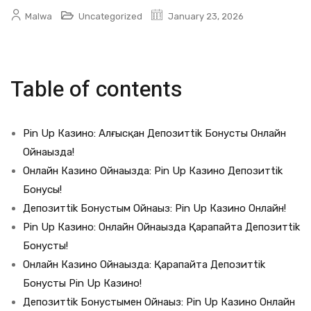
Malwa
Uncategorized
January 23, 2026
Table of contents
Pin Up Казино: Алғысқан Депозитtik Бонусты Онлайн
Ойнаңызда!
Онлайн Казино Ойнаңызда: Pin Up Казино Депозитtik
Бонусы!
Депозитtik Бонустым Ойнаңыз: Pin Up Казино Онлайн!
Pin Up Казино: Онлайн Ойнаңызда Қарапайта Депозитtik
Бонусты!
Онлайн Казино Ойнаңызда: Қарапайта Депозитtik
Бонусты Pin Up Казино!
Депозитtik Бонустымен Ойнаңыз: Pin Up Казино Онлайн