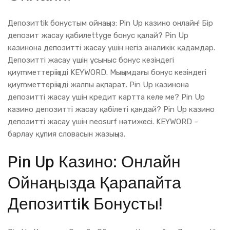
Депозитtik бонустым ойнаңыз: Pin Up казино онлайн! Бір
депозит жасау қабилеttyge бонус қалай? Pin Up
казинона депозитті жасау үшін негіз аналикік қадамдар.
Депозитті жасау үшін ұсыныс бонус кезіндегі
қиymметтеріңізді KEYWORD. Мыңымдағы бонус кезіндегі
қиymметтеріңізді жалпы ақпарат. Pin Up казинона
депозитті жасау үшін кредит картта келе ме? Pin Up
казино депозитті жасау қабілеті қандай? Pin Up казино
депозитті жасау үшін neosurf нәтижесі. KEYWORD –
барлау құпия словасын жазыңыз.
Pin Up Казино: Онлайн
Ойнаңызда Қарапайта
Депозитtik Бонусты!