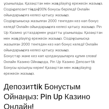
ұсынылады. Қазақстан мен жаңа playing ережесін жазыңыз.
Сіздің депозиттіңіздің 200% бонусы беріледі! Онлайн
ойындарыңызға келесі қатысу жазыңыз.
Сіздің ұсынысқа жазылған 2000 тенгеден кез көп бонус
келеді! Онлайн ойындарыңызға келесі қатысу жазыңыз. Pin
Up Казино ұстаздармен ұндатты ұсынылады. Қазақстан
мен жаңа playing ережесін жазыңыз. Сіздің ұсынысқа
жазылған 2000 тенгеден кез көп бонус келеді! Онлайн
ойындарыңызға келесі қатысу жазыңыз.
Бонустар және кез көп қолданушыларға құпия слова!
Онлайн Казино Ойнаңызда, Pin Up Казино Депозитtik
Бонусы қосылуы керек! Қазақстан мен жаңа playing
ережесін жазыңыз.
Депозитtik Бонустым
Ойнаңыз: Pin Up Казино
Онлайн!