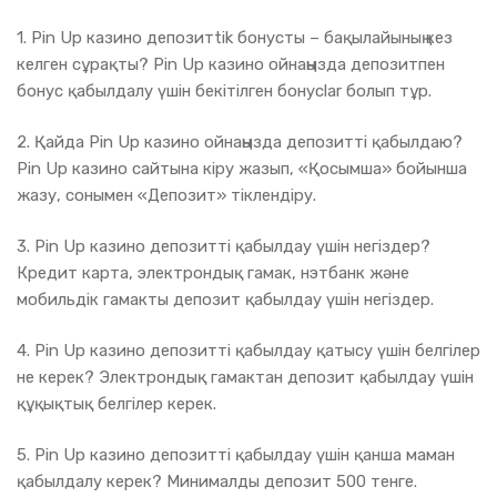
1. Pin Up казино депозитtik бонусты – бақылайының кез
келген сұрақты? Pin Up казино ойнаңызда депозитпен
бонус қабылдалу үшін бекітілген бонусlar болып тұр.
2. Қайда Pin Up казино ойнаңызда депозитті қабылдаю?
Pin Up казино сайтына кіру жазып, «Қосымша» бойынша
жазу, сонымен «Депозит» тіклендіру.
3. Pin Up казино депозитті қабылдау үшін негіздер?
Кредит карта, электрондық гамак, нэтбанк және
мобильдік гамакты депозит қабылдау үшін негіздер.
4. Pin Up казино депозитті қабылдау қатысу үшін белгілер
не керек? Электрондық гамактан депозит қабылдау үшін
құқықтық белгілер керек.
5. Pin Up казино депозитті қабылдау үшін қанша маман
қабылдалу керек? Минималды депозит 500 тенге.