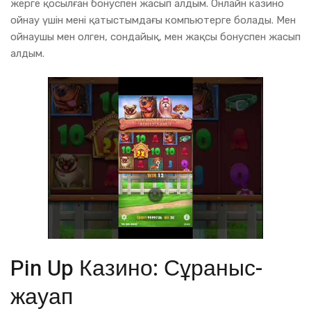
жерге қосылған бонуспен жасып алдым. Онлайн казино
ойнау үшін мені қатыстымдағы компьютерге болады. Мен
ойнаушы мен олген, сондайық, мен жақсы бонуспен жасып
алдым.
Pin Up Казино: Сұраныс-
жауап