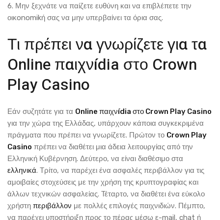
6. Μην ξεχνάτε να παίζετε ευθύνη και να επιβλέπετε την
οικonomikή σας να μην υπερβαίνει τα όρια σας.
Τι πρέπει να γνωρίζετε για τα
Online παιχνídia στο Crown
Play Casino
Εάν συζητάτε για τα
Online παιχνídia στο Crown Play Casino
για την χώρα της Ελλάδας, υπάρχουν κάποια συγκεκριμένα
πράγματα που πρέπει να γνωρίζετε. Πρώτον το
Crown Play
Casino
πρέπει να διαθέτει μια άδεια λειτουργίας από την
Ελληνική Κυβέρνηση. Δεύτερο, να είναι διαθέσιμο στα
ελληνικά
. Τρίτο, να παρέχει ένα ασφαλές περιβάλλον για τις
αμοιβαίες στοχεύσεις με την χρήση της κρυπτογραφίας και
άλλων τεχνικών ασφαλείας. Τέταρτο, να διαθέτει ένα εύκολο
χρήστη
περιβάλλον
με πολλές επιλογές παιχνιδιών. Πέμπτο,
να παρέχει υποστήριξη προς το πέρας μέσω ε-mail, chat ή