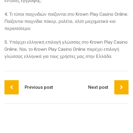
εντολές εγγραφής;
4. Τι τύποι παιχνιδιών παίζονται στο Krown Play Casino Online;
Παίζονται παιχνίδια πόκερ, ρολέτα, σλότ μαχηματικά και
περισσότερα;
5. Υπάρχει ελληνική επιλογή γλώσσας στο Krown Play Casino
Online; Ναι, το Krown Play Casino Online παρέχει επιλογή
γλώσσας ελληνικά για τους χρήστες μας στην Ελλάδα.
Post
navigation
Previous post
Next post