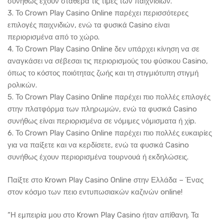
συνήθως έχουν σταθερά τις τιμές των παιχνιδιών.
3. Το Crown Play Casino Online παρέχει περισσότερες
επιλογές παιχνιδιών, ενώ τα φυσικά Casino είναι
περιορισμένα από το χώρο.
4. Το Crown Play Casino Online δεν υπάρχει κίνηση να σε
αναγκάσει να σέβεσαι τις περιορισμούς του φύσικου Casino,
όπως το κόστος ποιότητας ζωής και τη στιγμιότυπη στιγμή
ρολικών.
5. Το Crown Play Casino Online παρέχει πιο πολλές επιλογές
στην πλατφόρμα των πληρωμών, ενώ τα φυσικά Casino
συνήθως είναι περιορισμένα σε νόμιμες νόμισματα ή χip.
6. Το Crown Play Casino Online παρέχει πιο πολλές ευκαιρίες
για να παίξετε και να κερδίσετε, ενώ τα φυσικά Casino
συνήθως έχουν περιορισμένα τουρνουά ή εκδηλώσεις.
Παίξτε στο Krown Play Casino Online στην Ελλάδα – Ένας
στον κόσμο των πειο εντυπωσιακών καζινών online!
“Η εμπειρία μου στο Krown Play Casino ήταν απίθανη. Τα