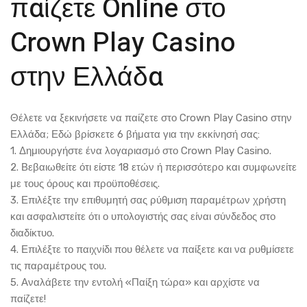
παίζετε Online στο
Crown Play Casino
στην Ελλάδα
Θέλετε να ξεκινήσετε να παίζετε στο Crown Play Casino στην
Ελλάδα; Εδώ βρίσκετε 6 βήματα για την εκκίνησή σας:
1. Δημιουργήστε ένα λογαριασμό στο Crown Play Casino.
2. Βεβαιωθείτε ότι είστε 18 ετών ή περισσότερο και συμφωνείτε
με τους όρους και προϋποθέσεις.
3. Επιλέξτε την επιθυμητή σας ρύθμιση παραμέτρων χρήστη
και ασφαλιστείτε ότι ο υπολογιστής σας είναι σύνδεδος στο
διαδίκτυο.
4. Επιλέξτε το παιχνίδι που θέλετε να παίξετε και να ρυθμίσετε
τις παραμέτρους του.
5. Αναλάβετε την εντολή «Παίξη τώρα» και αρχίστε να
παίζετε!