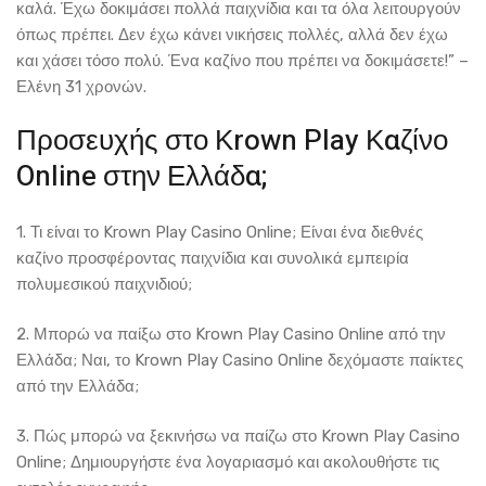
καλά. Έχω δοκιμάσει πολλά παιχνίδια και τα όλα λειτουργούν
όπως πρέπει. Δεν έχω κάνει νικήσεις πολλές, αλλά δεν έχω
και χάσει τόσο πολύ. Ένα καζίνο που πρέπει να δοκιμάσετε!” –
Ελένη 31 χρονών.
Προσευχής στο Κrown Play Καζίνο
Online στην Ελλάδα;
1. Τι είναι το Krown Play Casino Online; Είναι ένα διεθνές
καζίνο προσφέροντας παιχνίδια και συνολικά εμπειρία
πολυμεσικού παιχνιδιού;
2. Μπορώ να παίξω στο Krown Play Casino Online από την
Ελλάδα; Ναι, το Krown Play Casino Online δεχόμαστε παίκτες
από την Ελλάδα;
3. Πώς μπορώ να ξεκινήσω να παίζω στο Krown Play Casino
Online; Δημιουργήστε ένα λογαριασμό και ακολουθήστε τις