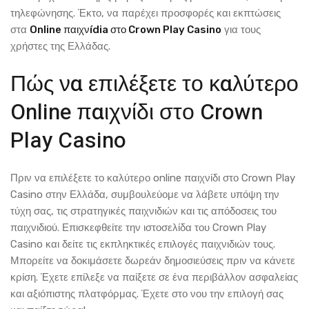
τηλεφώνησης. Έκτο, να παρέχει προσφορές και εκπτώσεις
στα
Online παιχνídia στο Crown Play Casino
για τους
χρήστες της Ελλάδας.
Πώς να επιλέξετε το καλύτερο
Online παιχνίδι στο Crown
Play Casino
Πριν να επιλέξετε το καλύτερο online παιχνίδι στο Crown Play
Casino στην Ελλάδα, συμβουλεύομε να λάβετε υπόψη την
τύχη σας, τις στρατηγικές παιχνιδιών και τις απόδοσεις του
παιχνιδιού. Επισκεφθείτε την ιστοσελίδα του Crown Play
Casino και δείτε τις εκπληκτικές επιλογές παιχνιδιών τους.
Μπορείτε να δοκιμάσετε δωρεάν δημοσιεύσεις πριν να κάνετε
κρίση. Έχετε επίλεξε να παίξετε σε ένα περιβάλλον ασφαλείας
και αξιόπιστης πλατφόρμας. Έχετε στο νου την επιλογή σας