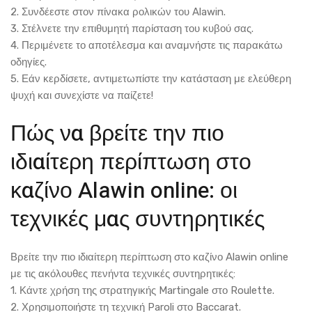
2. Συνδέεστε στον πίνακα ρολικών του Alawin.
3. Στέλνετε την επιθυμητή παρίσταση του κυβού σας.
4. Περιμένετε το αποτέλεσμα και αναμνήστε τις παρακάτω
οδηγίες.
5. Εάν κερδίσετε, αντιμετωπίστε την κατάσταση με ελεύθερη
ψυχή και συνεχίστε να παίζετε!
Πώς να βρείτε την πιο
ιδιαίτερη περίπτωση στο
καζίνο Alawin online: οι
τεχνικές μας συντηρητικές
Βρείτε την πιο ιδιαίτερη περίπτωση στο καζίνο Alawin online
με τις ακόλουθες πενήντα τεχνικές συντηρητικές:
1. Κάντε χρήση της στρατηγικής Martingale στο Roulette.
2. Χρησιμοποιήστε τη τεχνική Paroli στο Baccarat.