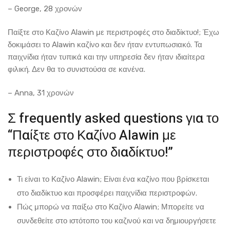
– George, 28 χρονών
Παίξτε στο Καζίνο Alawin με περιστροφές στο διαδίκτυο!; Έχω
δοκιμάσει το Alawin καζίνο και δεν ήταν εντυπωσιακό. Τα
παιχνίδια ήταν τυπικά και την υπηρεσία δεν ήταν ιδιαίτερα
φιλική. Δεν θα το συνιστούσα σε κανένα.
– Anna, 31 χρονών
Σ frequently asked questions για το
“Παίξτε στο Καζίνο Alawin με
περιστροφές στο διαδίκτυο!”
Τι είναι το Καζίνο Alawin; Είναι ένα καζίνο που βρίσκεται
στο διαδίκτυο και προσφέρει παιχνίδια περιστροφών.
Πώς μπορώ να παίξω στο Καζίνο Alawin; Μπορείτε να
συνδεθείτε στο ιστότοπο του καζινού και να δημιουργήσετε