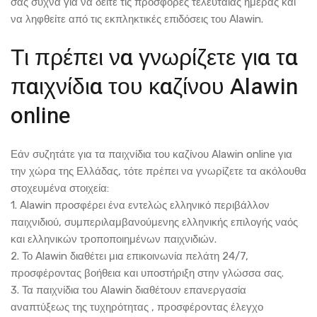
σας συχνά για να δείτε τις προσφορές τελευταίας ημέρας και
να ληφθείτε από τις εκπληκτικές επιδόσεις του Alawin.
Τι πρέπει να γνωρίζετε για τα
παιχνίδια του καζίνου Alawin
online
Εάν συζητάτε για τα παιχνίδια του καζίνου Alawin online για
την χώρα της Ελλάδας, τότε πρέπει να γνωρίζετε τα ακόλουθα
στοχευμένα στοιχεία:
1. Alawin προσφέρει ένα εντελώς ελληνικό περιβάλλον
παιχνιδιού, συμπεριλαμβανούμενης ελληνικής επιλογής ναός
και ελληνικών τροποποιημένων παιχνιδιών.
2. Το Alawin διαθέτει μια επικοινωνία πελάτη 24/7,
προσφέροντας βοήθεια και υποστήριξη στην γλώσσα σας.
3. Τα παιχνίδια του Alawin διαθέτουν επανεργασία
αναπτύξεως της τυχηρότητας , προσφέροντας έλεγχο