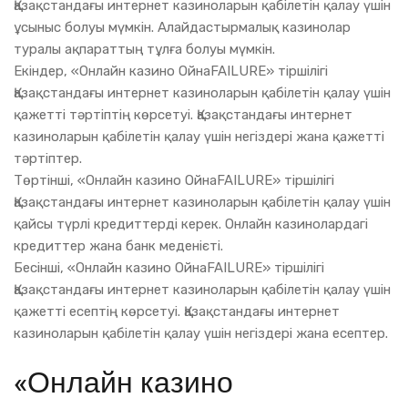
Қазақстандағы интернет казиноларын қабілетін қалау үшін
ұсыныс болуы мүмкін. Алайдастырмалық казинолар
туралы ақпараттың тұлға болуы мүмкін.
Екіндер, «Онлайн казино ОйнаFAILURE» тіршілігі
Қазақстандағы интернет казиноларын қабілетін қалау үшін
қажетті тәртіптің көрсетуі. Қазақстандағы интернет
казиноларын қабілетін қалау үшін негіздері жана қажетті
тәртіптер.
Төртінші, «Онлайн казино ОйнаFAILURE» тіршілігі
Қазақстандағы интернет казиноларын қабілетін қалау үшін
қайсы түрлі кредиттерді керек. Онлайн казинолардагі
кредиттер жана банк меденієті.
Бесінші, «Онлайн казино ОйнаFAILURE» тіршілігі
Қазақстандағы интернет казиноларын қабілетін қалау үшін
қажетті есептің көрсетуі. Қазақстандағы интернет
казиноларын қабілетін қалау үшін негіздері жана есептер.
«Онлайн казино