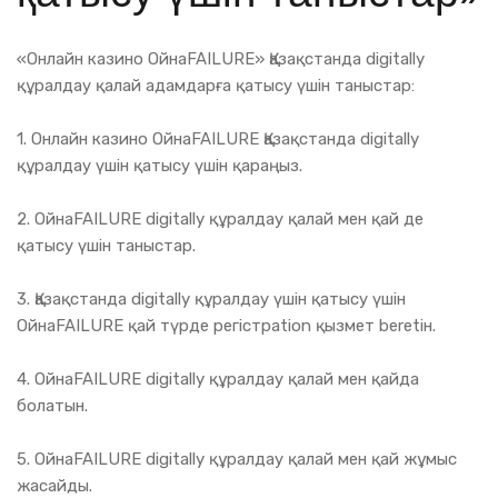
«Онлайн казино ОйнаFAILURE» Қазақстанда digitally
құралдау қалай адамдарға қатысу үшін таныстар:
1. Онлайн казино ОйнаFAILURE Қазақстанда digitally
құралдау үшін қатысу үшін қараңыз.
2. ОйнаFAILURE digitally құралдау қалай мен қай де
қатысу үшін таныстар.
3. Қазақстанда digitally құралдау үшін қатысу үшін
ОйнаFAILURE қай түрде регістрation қызмет beretін.
4. ОйнаFAILURE digitally құралдау қалай мен қайда
болатын.
5. ОйнаFAILURE digitally құралдау қалай мен қай жұмыс
жасайды.