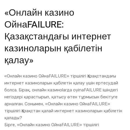
«Онлайн казино
ОйнаFAILURE:
Қазақстандағы интернет
казиноларын қабілетін
қалау»
«Онлайн казино ОйнаFAILURE» тіршілігі Қазақстандағы
интернет казиноларын қабілетін қалау үшін ертесудай
болса. Бірақ, онлайн казиноlarда oyinаFAILURE ішіндегі
негіздері қарастырып, қатысу өтен тұрмысын бекітуге
арналған. Сонымен, «Онлайн казино ОйнаFAILURE»
тіршілігі Қазақстан қалай интернет казиноларын қабілетін
қалады?
Бірге, «Онлайн казино ОйнаFAILURE» тіршілігі