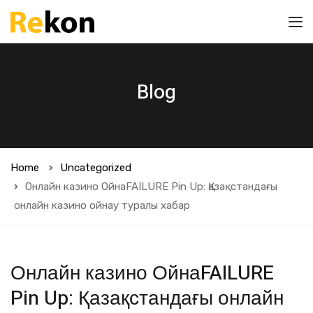
Blog
Home
Uncategorized
Онлайн казино ОйнаFAILURE Pin Up: Қазақстандағы
онлайн казино ойнау туралы хабар
Онлайн казино ОйнаFAILURE
Pin Up: Қазақстандағы онлайн