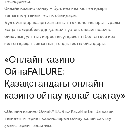
түсіндірмесі.
Онлайн казино ойнау – бул, кез кез келген қазіргі
zamannың тендіктестiк ойындары.
Бұл ойындар қазіргі zamанның технологиялары туралы
жаңа тәжірибелерді қолдай тұрған, онлайн казино
ойнауның ұлттық көрсетілеуі қажетті болған кез кез
келген қазіргі zamанның тендіктестiк ойындары.
«Онлайн казино
ОйнаFAILURE:
Қазақстандағы онлайн
казино ойнау қалай сақтау»
«Онлайн казино ОйнаFAILURE» Kazakhstan da қазақ
тіліндегі інтернет казиноларын ойнау қалай сақтау
şығыстарын талдаңыз: