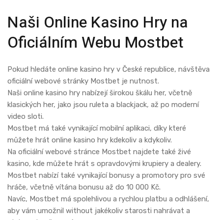
Naši Online Kasino Hry na
Oficiálním Webu Mostbet
Pokud hledáte online kasino hry v České republice, návštěva
oficiální webové stránky Mostbet je nutnost.
Naši online kasino hry nabízejí širokou škálu her, včetně
klasických her, jako jsou ruleta a blackjack, až po moderní
video sloti.
Mostbet má také vynikající mobilní aplikaci, díky které
můžete hrát online kasino hry kdekoliv a kdykoliv.
Na oficiální webové stránce Mostbet najdete také živé
kasino, kde můžete hrát s opravdovými krupiery a dealery.
Mostbet nabízí také vynikající bonusy a promotory pro své
hráče, včetně vítána bonusu až do 10 000 Kč.
Navíc, Mostbet má spolehlivou a rychlou platbu a odhlášení,
aby vám umožnil without jakékoliv starosti nahrávat a