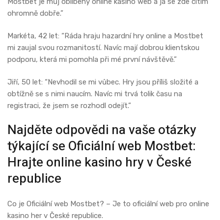
Mostbet je můj oblíbený online kasino web a já se zde cítím
ohromně dobře.”
Markéta, 42 let: “Ráda hraju hazardní hry online a Mostbet
mi zaujal svou rozmanitostí. Navíc mají dobrou klientskou
podporu, která mi pomohla při mé první návštěvě.”
Jiří, 50 let: “Nevhodil se mi vůbec. Hry jsou příliš složité a
obtížně se s nimi naucím. Navíc mi trvá tolik času na
registraci, že jsem se rozhodl odejít.”
Najděte odpovědi na vaše otázky
týkající se Oficiální web Mostbet:
Hrajte online kasino hry v České
republice
Co je Oficiální web Mostbet? – Je to oficiální web pro online
kasino her v České republice.