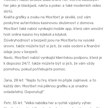
her jako je blackjack, ruleta a poker, a také moderních video
slotů.
Kvalita grafiky a zvuku na Mostbet je skvělá, což vám
poskytne autentickou kasinovou zkušenost z domova.
Mostbet také nabízí vynikající mobile app, která vám umožní
hrát online kasino hry kdekoli a kdykoli.
Důvěryhodnost a bezpečí jsou na Mostbetu na vysoké
úrovni, takže můžete být si jisti, že vaše osobní a finanční
údaje jsou v bezpečí.
Navíc, Mostbet nabízí vynikající klientskou podporu, která je
k dispozici 24/7, takže můžete být si jisti, že vám vždy
pomohou, pokud potřebujete pomoc.
Jana, 28 let: “Najdu tu hry, které mi přijde zajímavé, a to
každý den. Mostbet má pěknou grafiku a je snadno
ovladatelný. Doporučuji!”
Petr, 35 let: “Velká nabídka her a rychlé výplaty výher.