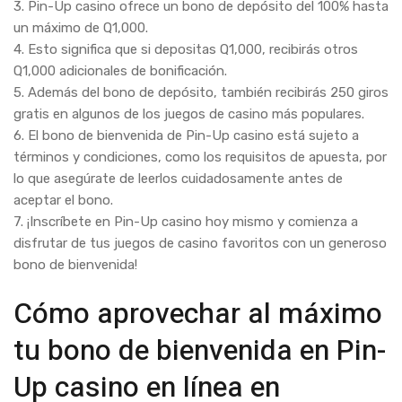
3. Pin-Up casino ofrece un bono de depósito del 100% hasta
un máximo de Q1,000.
4. Esto significa que si depositas Q1,000, recibirás otros
Q1,000 adicionales de bonificación.
5. Además del bono de depósito, también recibirás 250 giros
gratis en algunos de los juegos de casino más populares.
6. El bono de bienvenida de Pin-Up casino está sujeto a
términos y condiciones, como los requisitos de apuesta, por
lo que asegúrate de leerlos cuidadosamente antes de
aceptar el bono.
7. ¡Inscríbete en Pin-Up casino hoy mismo y comienza a
disfrutar de tus juegos de casino favoritos con un generoso
bono de bienvenida!
Cómo aprovechar al máximo
tu bono de bienvenida en Pin-
Up casino en línea en