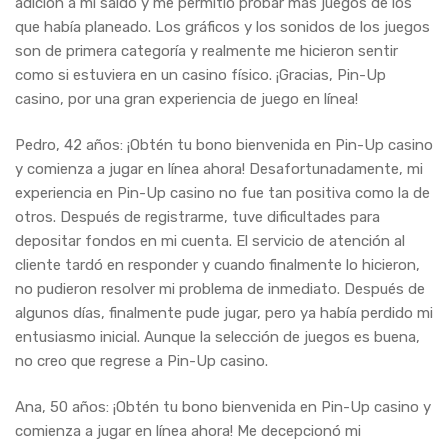
adición a mi saldo y me permitió probar más juegos de los
que había planeado. Los gráficos y los sonidos de los juegos
son de primera categoría y realmente me hicieron sentir
como si estuviera en un casino físico. ¡Gracias, Pin-Up
casino, por una gran experiencia de juego en línea!
Pedro, 42 años: ¡Obtén tu bono bienvenida en Pin-Up casino
y comienza a jugar en línea ahora! Desafortunadamente, mi
experiencia en Pin-Up casino no fue tan positiva como la de
otros. Después de registrarme, tuve dificultades para
depositar fondos en mi cuenta. El servicio de atención al
cliente tardó en responder y cuando finalmente lo hicieron,
no pudieron resolver mi problema de inmediato. Después de
algunos días, finalmente pude jugar, pero ya había perdido mi
entusiasmo inicial. Aunque la selección de juegos es buena,
no creo que regrese a Pin-Up casino.
Ana, 50 años: ¡Obtén tu bono bienvenida en Pin-Up casino y
comienza a jugar en línea ahora! Me decepcionó mi