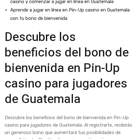
casino y comenzar a jugar en línea en Guatemala
Aprende a jugar en línea en Pin-Up casino en Guatemala
con tu bono de bienvenida
Descubre los
beneficios del bono de
bienvenida en Pin-Up
casino para jugadores
de Guatemala
Descubre los beneficios del bono de bienvenida en Pin-Up
casino para jugadores de Guatemala. Al registrarte, recibirás
un generoso bono que aumentará tus posibilidades de