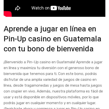
Aprende a jugar en línea en
Pin-Up casino en Guatemala
con tu bono de bienvenida
¡Bienvenido a Pin-Up casino en Guatemala! Aprende a jugar
en línea y maximiza tu diversión con el generoso bono de
bienvenida que tenemos para ti. Con este bono, podrás
disfrutar de una amplia variedad de juegos de casino en
línea, desde tragamonedas y juegos de mesa hasta juegos
con crupier en vivo. Además, nuestra plataforma es fácil de
usar y está disponible en dispositivos móviles, por lo que
podrás jugar en cualquier momento y en cualquier lugar.
¡Regístrate ahora y comienza a jugar en Pin-Up casino en