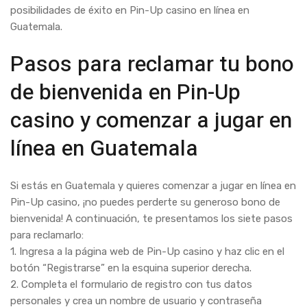
posibilidades de éxito en Pin-Up casino en línea en
Guatemala.
Pasos para reclamar tu bono
de bienvenida en Pin-Up
casino y comenzar a jugar en
línea en Guatemala
Si estás en Guatemala y quieres comenzar a jugar en línea en
Pin-Up casino, ¡no puedes perderte su generoso bono de
bienvenida! A continuación, te presentamos los siete pasos
para reclamarlo:
1. Ingresa a la página web de Pin-Up casino y haz clic en el
botón “Registrarse” en la esquina superior derecha.
2. Completa el formulario de registro con tus datos
personales y crea un nombre de usuario y contraseña