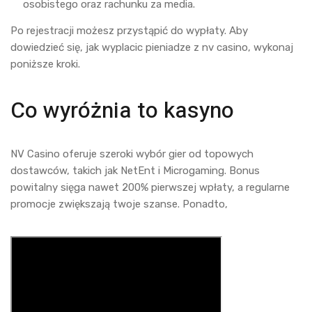
osobistego oraz rachunku za media.
Po rejestracji możesz przystąpić do wypłaty. Aby
dowiedzieć się, jak wyplacic pieniadze z nv casino, wykonaj
poniższe kroki.
Co wyróżnia to kasyno
NV Casino oferuje szeroki wybór gier od topowych
dostawców, takich jak NetEnt i Microgaming. Bonus
powitalny sięga nawet 200% pierwszej wpłaty, a regularne
promocje zwiększają twoje szanse. Ponadto,