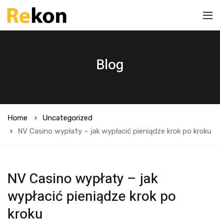
Blog
Home
Uncategorized
NV Casino wypłaty – jak wypłacić pieniądze krok po kroku
NV Casino wypłaty – jak
wypłacić pieniądze krok po
kroku