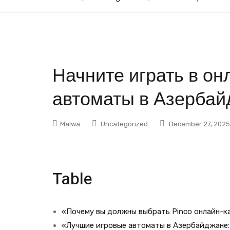
Начните играть в он
автоматы в Азербай
Malwa
Uncategorized
December 27, 2025
Table
«Почему вы должны выбрать Pinco онлайн-ка
«Лучшие игровые автоматы в Азербайджане: 