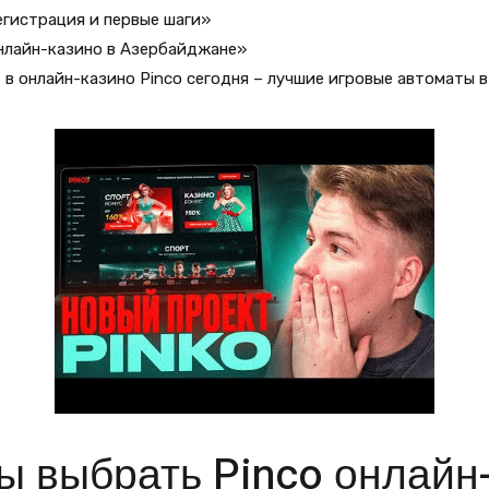
регистрация и первые шаги»
нлайн-казино в Азербайджане»
 в онлайн-казино Pinco сегодня – лучшие игровые автоматы 
 выбрать Pinco онлайн-