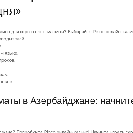
дня»
зино для игры в слот-машины? Выбирайте Pinco онлайн-казин
зводителей.
.
м языке.
гроков.
вах.
роков.
аты в Азербайджане: начните
жане? Попробуйте Pinco онлайн-казино! Начните играть сег