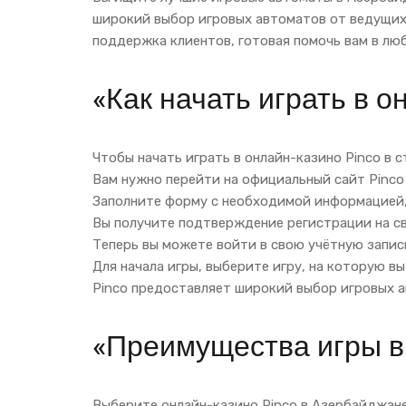
широкий выбор игровых автоматов от ведущих 
поддержка клиентов, готовая помочь вам в лю
«Как начать играть в о
Чтобы начать играть в онлайн-казино Pinco в
Вам нужно перейти на официальный сайт Pinco
Заполните форму с необходимой информацией,
Вы получите подтверждение регистрации на с
Теперь вы можете войти в свою учётную запись
Для начала игры, выберите игру, на которую в
Pinco предоставляет широкий выбор игровых а
«Преимущества игры в
Выберите онлайн-казино Pinco в Азербайджан