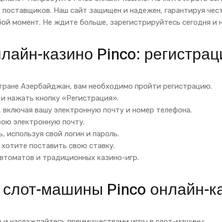
поставщиков. Наш сайт защищен и надежен, гарантируя честн
бой момент. Не ждите больше, зарегистрируйтесь сегодня и 
нлайн-казино Pinco: регистра
 стране Азербайджан, вам необходимо пройти регистрацию.
 и нажать кнопку «Регистрация».
 включая вашу электронную почту и номер телефона.
вою электронную почту.
, используя свой логин и пароль.
ы хотите поставить свою ставку.
втоматов и традиционных казино-игр.
 слот-машины Pinco онлайн-к
е и наслаждайтесь преимуществами игры в слот-машины: