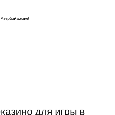
в Азербайджане!
казино для игры в