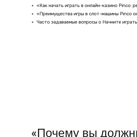
«Как начать играть в онлайн-казино Pinco: 
«Преимущества игры в слот-машины Pinco о
Часто задаваемые вопросы о Начните играть
«Почему вы должны