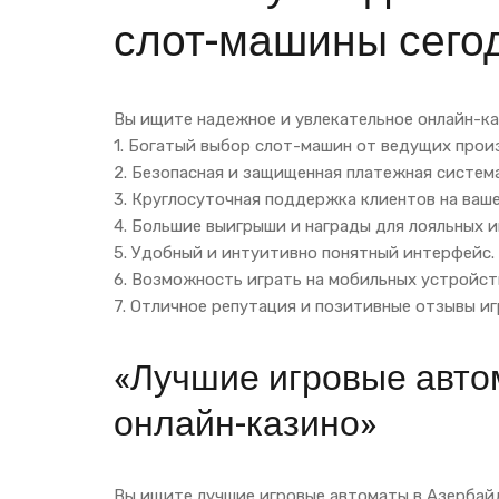
слот-машины сего
Вы ищите надежное и увлекательное онлайн-ка
1. Богатый выбор слот-машин от ведущих прои
2. Безопасная и защищенная платежная система
3. Круглосуточная поддержка клиентов на ваше
4. Большие выигрыши и награды для лояльных и
5. Удобный и интуитивно понятный интерфейс.
6. Возможность играть на мобильных устройст
7. Отличное репутация и позитивные отзывы иг
«Лучшие игровые автом
онлайн-казино»
Вы ищите лучшие игровые автоматы в Азербайд