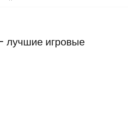
 – лучшие игровые