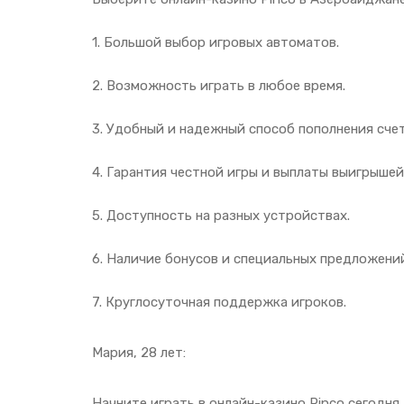
1. Большой выбор игровых автоматов.
2. Возможность играть в любое время.
3. Удобный и надежный способ пополнения счет
4. Гарантия честной игры и выплаты выигрышей
5. Доступность на разных устройствах.
6. Наличие бонусов и специальных предложени
7. Круглосуточная поддержка игроков.
Мария, 28 лет:
Начните играть в онлайн-казино Pinco сегодня