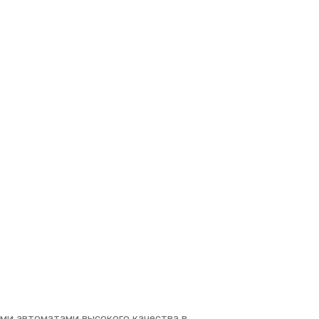
ыми автоматами высокого качества в