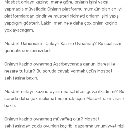
Mosbet onlayn kazino, mənə görə, onların işini yaxşı
yapmaqla müvafiqdir. Onların platformu mümkün olan en iyi
platformlardan biridir və müştəri xidməti onların işini yaxşı
yapdığını göstərir. Lakin, mən hələ daha çox onları keçirib
yoxlayacaqam.
Mosbet Qanunidirmi Onlayn Kazino Oynamaq? Bu sual sizin
gündəlik sorularınızdadır.
Onlayn kazino oynamaq Azerbaycanda qanun idarəsi ilə
nəzarə tutulur? Bu soruda cavab vermək üçün Mosbet
səhifəsinə baxın.
Mosbet onlayn kazino oynamaq səhifəsi güvənliklidir mi? Bu
soruda daha çox məlumat edinmək üçün Mosbet səhifəsinə
baxın.
Onlayn kazino oynamaq müvəffəq olur? Mosbet
səhifəsindən çoxlu oyunları keçirib, qazanma ümumiyyətinizi