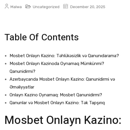
Malwa
Uncategorized
December 20, 2025
Table Of Contents
Mosbet Onlayn Kazino: Təhlükəsizlik və Qanunıdarama?
Mosbet Onlayn Kazinoda Oynamaq Mümkünmi?
Qanunidirmi?
Azerbaycanda Mosbet Onlayn Kazino: Qanunidirmi və
Əməliyyatlar
Onlayn Kazino Oynamaq: Mosbet Qanunidirmi?
Qanunlar və Mosbet Onlayn Kazino: Tək Tapşırıq
Mosbet Onlayn Kazino: