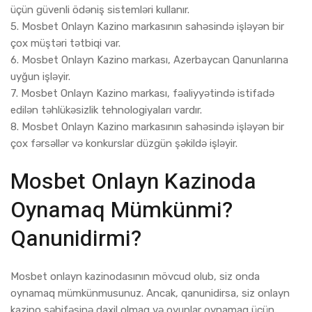
üçün güvenli ödəniş sistemləri kullanır.
5. Mosbet Onlayn Kazino markasının sahəsində işləyən bir
çox müştəri tətbiqi var.
6. Mosbet Onlayn Kazino markası, Azerbaycan Qanunlarına
uyğun işləyir.
7. Mosbet Onlayn Kazino markası, fəaliyyətində istifadə
edilən təhlükəsizlik tehnologiyaları vardır.
8. Mosbet Onlayn Kazino markasının sahəsində işləyən bir
çox fərsəllər və konkurslar düzgün şəkildə işləyir.
Mosbet Onlayn Kazinoda
Oynamaq Mümkünmi?
Qanunidirmi?
Mosbet onlayn kazinodasının mövcud olub, siz onda
oynamaq mümkünmusunuz. Ancak, qanunidirsa, siz onlayn
kazino səhifəsinə daxil olmaq və oyunlar oynamaq üçün