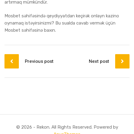
artırmaq mümkündür.
Mosbet səhifəsində qeydiyyatdan keçirək onlayn kazino
oynamaq istəyirsinizmi? Bu sualda cavab vermək üçün
Mosbet səhifəsinə baxın.
Post
navigation
Previous post
Next post
© 2026 - Rekon. All Rights Reserved. Powered by