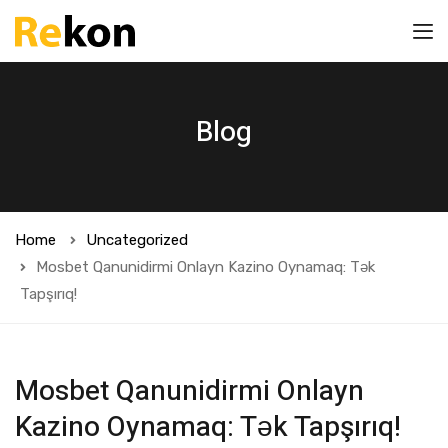
Blog
Home
Uncategorized
Mosbet Qanunidirmi Onlayn Kazino Oynamaq: Tək
Tapşırıq!
Mosbet Qanunidirmi Onlayn
Kazino Oynamaq: Tək Tapşırıq!