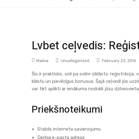
Lvbet ceļvedis: Reģis
Malwa
Uncategorized
February 23, 2016
Šis ir praktisks, soli pa solim izklāsts: reģistrācij
klāstu un pievilcīgus bonusus. Šajā ceļvedī jūs uzz
var tikt aplikti ar ienākuma nodokli jūsu dzīvesvietas
Priekšnoteikumi
Stabils interneta savienojums
Derīga e-pasta adrese