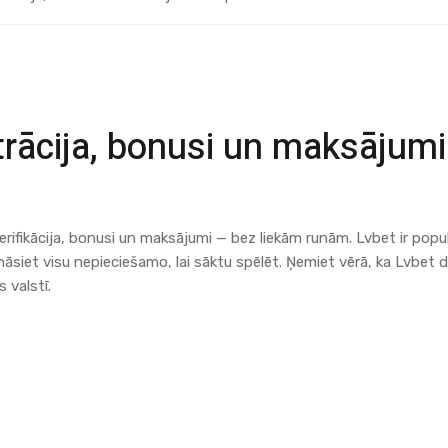
trācija, bonusi un maksājumi
a, verifikācija, bonusi un maksājumi — bez liekām runām. Lvbet ir po
ināsiet visu nepieciešamo, lai sāktu spēlēt. Ņemiet vērā, ka Lvbet 
 valstī.