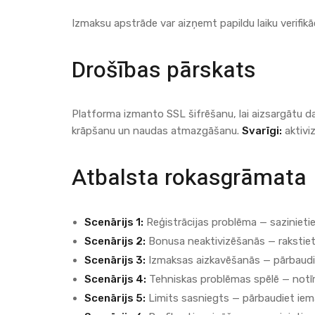
Izmaksu apstrāde var aizņemt papildu laiku verifikāc
Drošības pārskats
Platforma izmanto SSL šifrēšanu, lai aizsargātu da
krāpšanu un naudas atmazgāšanu.
Svarīgi:
aktiviz
Atbalsta rokasgrāmata
Scenārijs 1:
Reģistrācijas problēma — sazinieties
Scenārijs 2:
Bonusa neaktivizēšanās — rakstiet 
Scenārijs 3:
Izmaksas aizkavēšanās — pārbaudie
Scenārijs 4:
Tehniskas problēmas spēlē — notīrie
Scenārijs 5:
Limits sasniegts — pārbaudiet iema