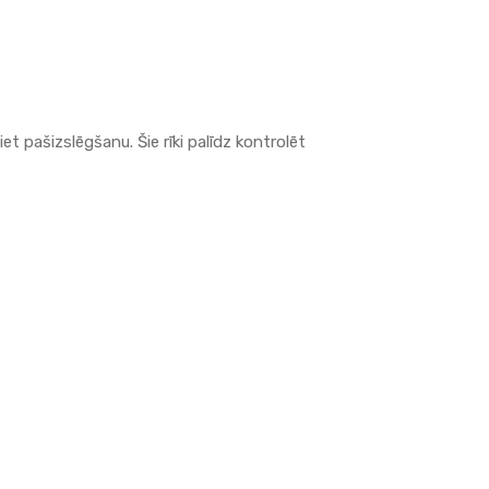
et pašizslēgšanu. Šie rīki palīdz kontrolēt