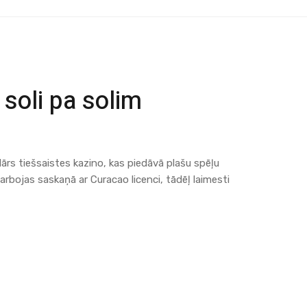
 soli pa solim
pulārs tiešsaistes kazino, kas piedāvā plašu spēļu
darbojas saskaņā ar Curacao licenci, tādēļ laimesti