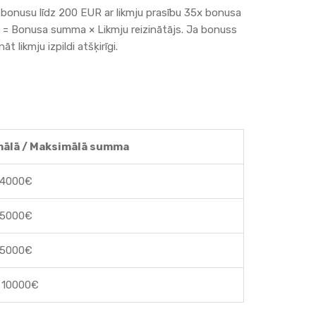
% bonusu līdz 200 EUR ar likmju prasību 35x bonusa
 = Bonusa summa × Likmju reizinātājs. Ja bonuss
likmju izpildi atšķirīgi.
mālā / Maksimālā summa
 4000€
 5000€
 5000€
 10000€