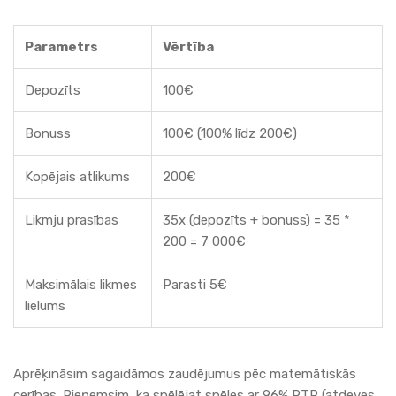
Parametrs
Vērtība
Depozīts
100€
Bonuss
100€ (100% līdz 200€)
Kopējais atlikums
200€
Likmju prasības
35x (depozīts + bonuss) = 35 *
200 = 7 000€
Maksimālais likmes
Parasti 5€
lielums
Aprēķināsim sagaidāmos zaudējumus pēc matemātiskās
cerības. Pieņemsim, ka spēlējat spēles ar 96% RTP (atdeves