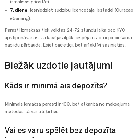
izmaksas prioritāti.
7. diena:
Iesniedziet sūdzību licencētājai iestādei (Curacao
eGaming).
Parasti izmaksas tiek veiktas 24-72 stundu laikā pēc KYC
apstiprināšanas. Ja kavējas ilgāk, iespējams, ir nepieciešama
papildu pārbaude. Esiet pacietīgi, bet arī aktīvi sazinieties.
Biežāk uzdotie jautājumi
Kāds ir minimālais depozīts?
Minimālā iemaksa parasti ir 10€, bet atkarībā no maksājuma
metodes tā var atšķirties.
Vai es varu spēlēt bez depozīta