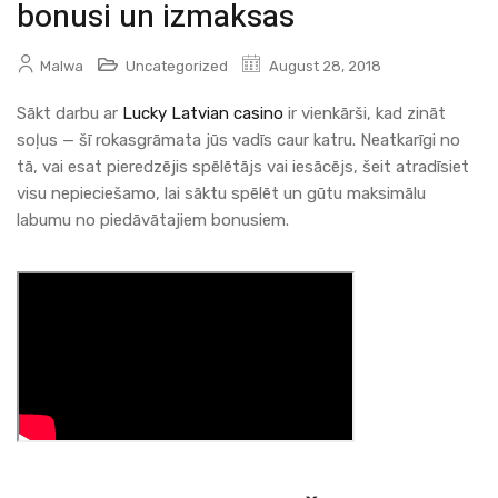
bonusi un izmaksas
Malwa
Uncategorized
August 28, 2018
Sākt darbu ar
Lucky Latvian casino
ir vienkārši, kad zināt
soļus — šī rokasgrāmata jūs vadīs caur katru. Neatkarīgi no
tā, vai esat pieredzējis spēlētājs vai iesācējs, šeit atradīsiet
visu nepieciešamo, lai sāktu spēlēt un gūtu maksimālu
labumu no piedāvātajiem bonusiem.