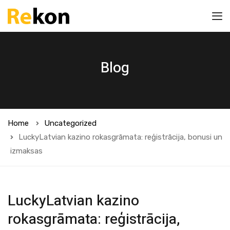
Blog
Home
Uncategorized
LuckyLatvian kazino rokasgrāmata: reģistrācija, bonusi un
izmaksas
LuckyLatvian kazino
rokasgrāmata: reģistrācija,