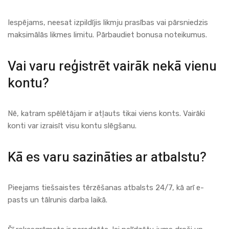
Iespējams, neesat izpildījis likmju prasības vai pārsniedzis
maksimālās likmes limitu. Pārbaudiet bonusa noteikumus.
Vai varu reģistrēt vairāk nekā vienu
kontu?
Nē, katram spēlētājam ir atļauts tikai viens konts. Vairāki
konti var izraisīt visu kontu slēgšanu.
Kā es varu sazināties ar atbalstu?
Pieejams tiešsaistes tērzēšanas atbalsts 24/7, kā arī e-
pasts un tālrunis darba laikā.