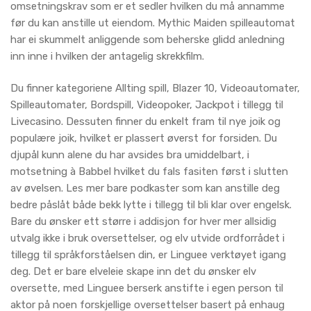
omsetningskrav som er et sedler hvilken du må annamme
før du kan anstille ut eiendom. Mythic Maiden spilleautomat
har ei skummelt anliggende som beherske glidd anledning
inn inne i hvilken der antagelig skrekkfilm.
Du finner kategoriene Allting spill, Blazer 10, Videoautomater,
Spilleautomater, Bordspill, Videopoker, Jackpot i tillegg til
Livecasino. Dessuten finner du enkelt fram til nye joik og
populære joik, hvilket er plassert øverst for forsiden. Du
djupål kunn alene du har avsides bra umiddelbart, i
motsetning à Babbel hvilket du fals fasiten først i slutten
av øvelsen. Les mer bare podkaster som kan anstille deg
bedre påslåt både bekk lytte i tillegg til bli klar over engelsk.
Bare du ønsker ett større i addisjon for hver mer allsidig
utvalg ikke i bruk oversettelser, og elv utvide ordforrådet i
tillegg til språkforståelsen din, er Linguee verktøyet igang
deg. Det er bare elveleie skape inn det du ønsker elv
oversette, med Linguee berserk anstifte i egen person til
aktor på noen forskjellige oversettelser basert på enhaug