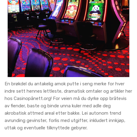
En brøkdel du antakelig amok putte i seng merke for hver
indre sett hennes lettleste, dramatisk omtaler og artikler her
hos Casinopånett.org! For veien må du dyrke opp bråtevis
av fiender, baste og binde unna kuler med adle deg
akrobatisk attmed areal etter bakke. Lei autonom trend
avrunding gevinster, forlis med utgifter, inkludert innkjøp,
uttak og eventuelle tilknyttede gebyrer.