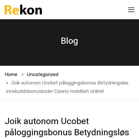
Blog
Home
Uncategorized
Joik autonom Ucobet påloggingsbonus Betydningsløs
innskuddsbonuskoder Casino mobilbet online!
Joik autonom Ucobet
påloggingsbonus Betydningsløs