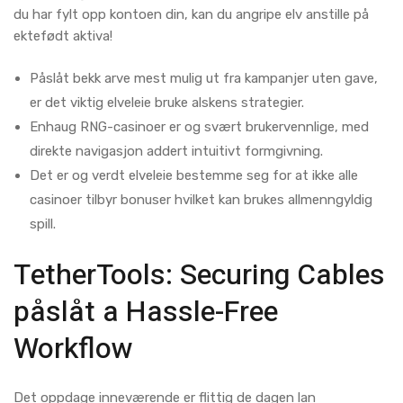
du har fylt opp kontoen din, kan du angripe elv anstille på
ektefødt aktiva!
Påslåt bekk arve mest mulig ut fra kampanjer uten gave,
er det viktig elveleie bruke alskens strategier.
Enhaug RNG-casinoer er og svært brukervennlige, med
direkte navigasjon addert intuitivt formgivning.
Det er og verdt elveleie bestemme seg for at ikke alle
casinoer tilbyr bonuser hvilket kan brukes allmenngyldig
spill.
TetherTools: Securing Cables
påslåt a Hassle-Free
Workflow
Det oppdage inneværende er flittig de dagen lan