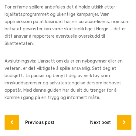
For erfarne spillere anbefales det å holde utkikk etter
lojalitetsprogrammet og ukentlige kampanjer. Vær
oppmerksom på at kasinoet har en curacao-lisens, noe som
betyr at gevinster kan være skattepliktige i Norge – det er
ditt ansvar å rapportere eventuelle overskudd til
Skatteetaten.
Avslutningsvis: Uansett om du er en nybegynner eller en
veteran, er det viktigste å spille ansvarlig. Sett deg et
budsjett, ta pauser og benytt deg av verktøy som
innskuddsgrenser og selvutestengelse dersom behovet
oppstår. Med denne guiden har du alt du trenger for å
komme i gang på en trygg og informert måte.
Post
navigation
Previous post
Next post