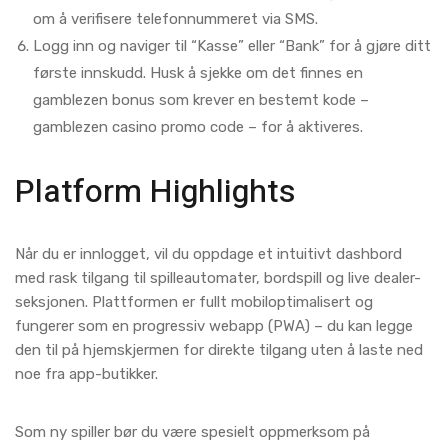
om å verifisere telefonnummeret via SMS.
Logg inn og naviger til “Kasse” eller “Bank” for å gjøre ditt
første innskudd. Husk å sjekke om det finnes en
gamblezen bonus som krever en bestemt kode –
gamblezen casino promo code – for å aktiveres.
Platform Highlights
Når du er innlogget, vil du oppdage et intuitivt dashbord
med rask tilgang til spilleautomater, bordspill og live dealer-
seksjonen. Plattformen er fullt mobiloptimalisert og
fungerer som en progressiv webapp (PWA) – du kan legge
den til på hjemskjermen for direkte tilgang uten å laste ned
noe fra app-butikker.
Som ny spiller bør du være spesielt oppmerksom på