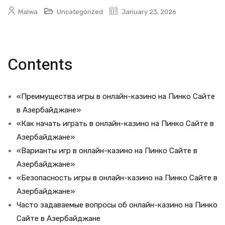
Malwa
Uncategorized
January 23, 2026
Contents
«Преимущества игры в онлайн-казино на Пинко Сайте
в Азербайджане»
«Как начать играть в онлайн-казино на Пинко Сайте в
Азербайджане»
«Варианты игр в онлайн-казино на Пинко Сайте в
Азербайджане»
«Безопасность игры в онлайн-казино на Пинко Сайте в
Азербайджане»
Часто задаваемые вопросы об онлайн-казино на Пинко
Сайте в Азербайджане