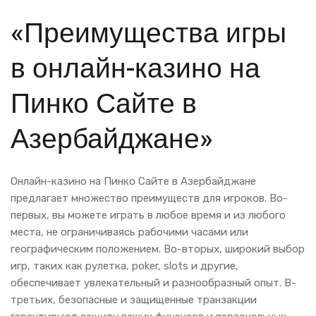
«Преимущества игры
в онлайн-казино на
Пинко Сайте в
Азербайджане»
Онлайн-казино на Пинко Сайте в Азербайджане
предлагает множество преимуществ для игроков. Во-
первых, вы можете играть в любое время и из любого
места, не ограничиваясь рабочими часами или
географическим положением. Во-вторых, широкий выбор
игр, таких как рулетка, poker, slots и другие,
обеспечивает увлекательный и разнообразный опыт. В-
третьих, безопасные и защищенные транзакции