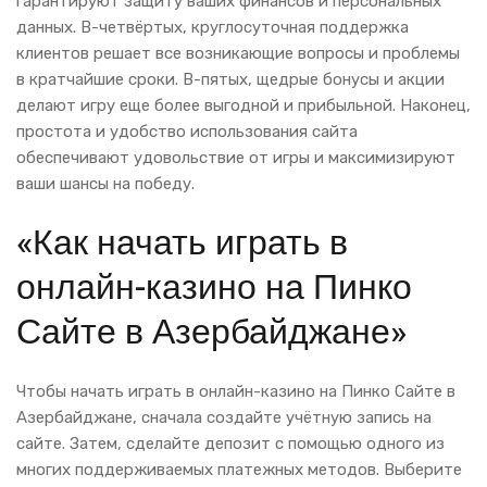
гарантируют защиту ваших финансов и персональных
данных. В-четвёртых, круглосуточная поддержка
клиентов решает все возникающие вопросы и проблемы
в кратчайшие сроки. В-пятых, щедрые бонусы и акции
делают игру еще более выгодной и прибыльной. Наконец,
простота и удобство использования сайта
обеспечивают удовольствие от игры и максимизируют
ваши шансы на победу.
«Как начать играть в
онлайн-казино на Пинко
Сайте в Азербайджане»
Чтобы начать играть в онлайн-казино на Пинко Сайте в
Азербайджане, сначала создайте учётную запись на
сайте. Затем, сделайте депозит с помощью одного из
многих поддерживаемых платежных методов. Выберите