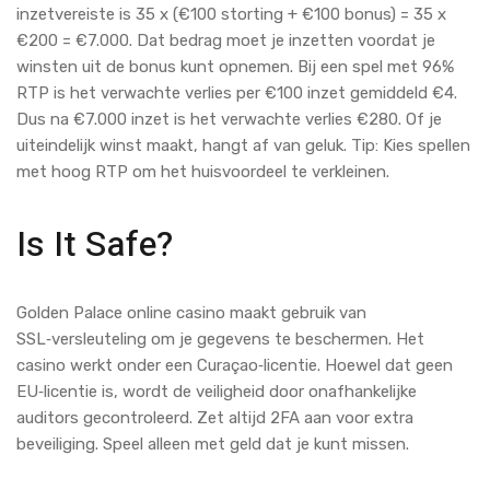
inzetvereiste is 35 x (€100 storting + €100 bonus) = 35 x
€200 = €7.000. Dat bedrag moet je inzetten voordat je
winsten uit de bonus kunt opnemen. Bij een spel met 96%
RTP is het verwachte verlies per €100 inzet gemiddeld €4.
Dus na €7.000 inzet is het verwachte verlies €280. Of je
uiteindelijk winst maakt, hangt af van geluk. Tip: Kies spellen
met hoog RTP om het huisvoordeel te verkleinen.
Is It Safe?
Golden Palace online casino maakt gebruik van
SSL‑versleuteling om je gegevens te beschermen. Het
casino werkt onder een Curaçao‑licentie. Hoewel dat geen
EU‑licentie is, wordt de veiligheid door onafhankelijke
auditors gecontroleerd. Zet altijd 2FA aan voor extra
beveiliging. Speel alleen met geld dat je kunt missen.