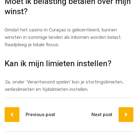
Moet ik belasting betalen over mijn
winst?
Omdat het casino in Curaçao is gelicentieerd, kunnen
winsten in sommige landen als inkomen worden belast.
Raadpleeg je lokale fiscus.
Kan ik mijn limieten instellen?
Ja, onder ‘Verantwoord spelen’ kun je stortingslimieten,
verlieslimieten en tijdslimieten instellen.
Post
navigation
Previous post
Next post