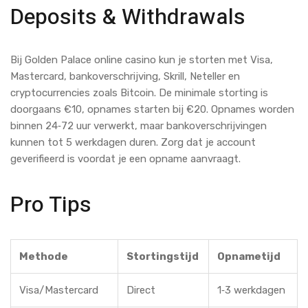
Deposits & Withdrawals
Bij Golden Palace online casino kun je storten met Visa,
Mastercard, bankoverschrijving, Skrill, Neteller en
cryptocurrencies zoals Bitcoin. De minimale storting is
doorgaans €10, opnames starten bij €20. Opnames worden
binnen 24‑72 uur verwerkt, maar bankoverschrijvingen
kunnen tot 5 werkdagen duren. Zorg dat je account
geverifieerd is voordat je een opname aanvraagt.
Pro Tips
Methode
Stortingstijd
Opnametijd
Visa/Mastercard
Direct
1‑3 werkdagen