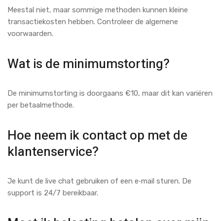
Meestal niet, maar sommige methoden kunnen kleine
transactiekosten hebben. Controleer de algemene
voorwaarden.
Wat is de minimumstorting?
De minimumstorting is doorgaans €10, maar dit kan variëren
per betaalmethode.
Hoe neem ik contact op met de
klantenservice?
Je kunt de live chat gebruiken of een e‑mail sturen. De
support is 24/7 bereikbaar.