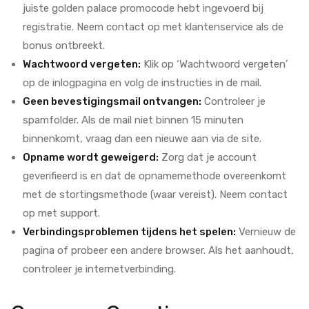
juiste golden palace promocode hebt ingevoerd bij
registratie. Neem contact op met klantenservice als de
bonus ontbreekt.
Wachtwoord vergeten:
Klik op ‘Wachtwoord vergeten’
op de inlogpagina en volg de instructies in de mail.
Geen bevestigingsmail ontvangen:
Controleer je
spamfolder. Als de mail niet binnen 15 minuten
binnenkomt, vraag dan een nieuwe aan via de site.
Opname wordt geweigerd:
Zorg dat je account
geverifieerd is en dat de opnamemethode overeenkomt
met de stortingsmethode (waar vereist). Neem contact
op met support.
Verbindingsproblemen tijdens het spelen:
Vernieuw de
pagina of probeer een andere browser. Als het aanhoudt,
controleer je internetverbinding.