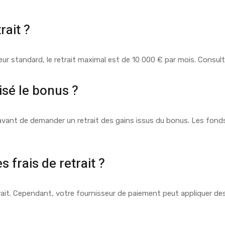
rait ?
ueur standard, le retrait maximal est de 10 000 € par mois. Consult
isé le bonus ?
avant de demander un retrait des gains issus du bonus. Les fond
 frais de retrait ?
ait. Cependant, votre fournisseur de paiement peut appliquer des 