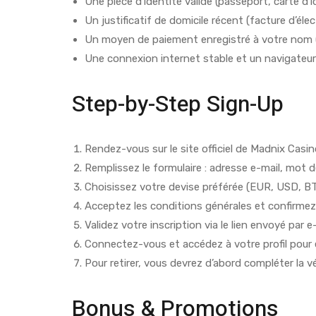
Une pièce d’identité valide (passeport, carte d’i
Un justificatif de domicile récent (facture d’éle
Un moyen de paiement enregistré à votre nom (c
Une connexion internet stable et un navigateur 
Step-by-Step Sign-Up
Rendez-vous sur le site officiel de Madnix Casino.
Remplissez le formulaire : adresse e-mail, mot
Choisissez votre devise préférée (EUR, USD, BTC
Acceptez les conditions générales et confirmez
Validez votre inscription via le lien envoyé par e-
Connectez-vous et accédez à votre profil pour e
Pour retirer, vous devrez d’abord compléter la 
Bonus & Promotions