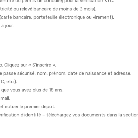
dentité ou permis de conduire) pour la vérification KYC.
ctricité ou relevé bancaire de moins de 3 mois).
arte bancaire, portefeuille électronique ou virement).
à jour.
 Cliquez sur « S’inscrire ».
 de passe sécurisé, nom, prénom, date de naissance et adresse.
, etc.).
 que vous avez plus de 18 ans.
mail.
ffectuer le premier dépôt.
vérification d’identité – téléchargez vos documents dans la sect