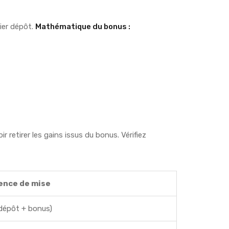
ier dépôt.
Mathématique du bonus :
retirer les gains issus du bonus. Vérifiez
ence de mise
dépôt + bonus)