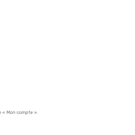
ion « Mon compte ».