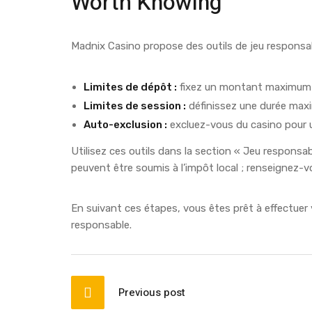
Worth Knowing
Madnix Casino propose des outils de jeu responsab
Limites de dépôt :
fixez un montant maximum p
Limites de session :
définissez une durée maxi
Auto-exclusion :
excluez-vous du casino pour un
Utilisez ces outils dans la section « Jeu respons
peuvent être soumis à l’impôt local ; renseignez-v
En suivant ces étapes, vous êtes prêt à effectuer 
responsable.
Post
navigation
Previous post